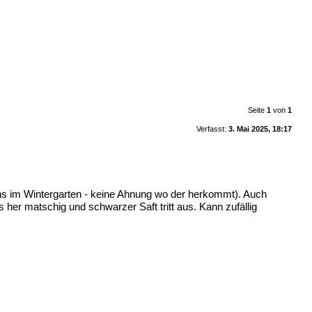
Seite
1
von
1
Verfasst:
3. Mai 2025, 18:17
 uns im Wintergarten - keine Ahnung wo der herkommt). Auch
s her matschig und schwarzer Saft tritt aus. Kann zufällig