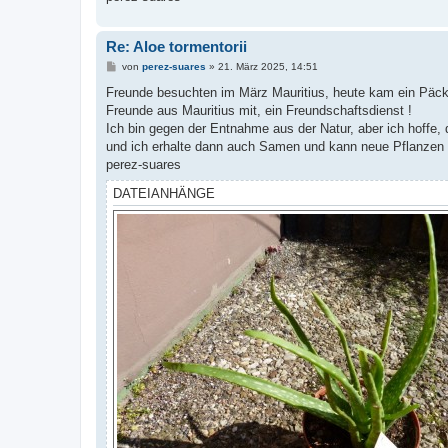
g
Re: Aloe tormentorii
B
von
perez-suares
»
21. März 2025, 14:51
e
i
Freunde besuchten im März Mauritius, heute kam ein Päckch
t
Freunde aus Mauritius mit, ein Freundschaftsdienst !
r
a
Ich bin gegen der Entnahme aus der Natur, aber ich hoffe, 
g
und ich erhalte dann auch Samen und kann neue Pflanzen 
perez-suares
DATEIANHÄNGE