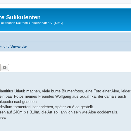
re Sukkulenten
r Deutschen Kakteen-Gesellschaft e.V. (DKG)
en und Verwandte
Suche
Erweiterte Suche
auritius Urlaub machen, viele bunte Blumenfotos, eine Foto einer Aloe, leider
al ein paar Fotos meines Freundes Wolfgang aus Südafrika, der damals auch
Wikipedia nachgesehen:
yllum tormentorii beschrieben, später zu Aloe gestellt.
en auf 240m bis 310m, die Art soll ähnlich sein wie Aloe occidentalis.
urea