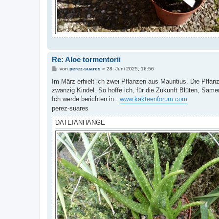
Re: Aloe tormentorii
B
von
perez-suares
»
28. Juni 2025, 16:56
e
i
Im März erhielt ich zwei Pflanzen aus Mauritius. Die Pfla
t
zwanzig Kindel. So hoffe ich, für die Zukunft Blüten, Sam
r
a
Ich werde berichten in :
www.kakteenforum.com
g
perez-suares
DATEIANHÄNGE