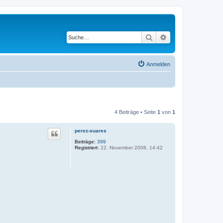
Suche
Erweiterte Suche
Anmelden
4 Beiträge • Seite
1
von
1
perez-suares
Beiträge:
399
Registriert:
22. November 2008, 14:42