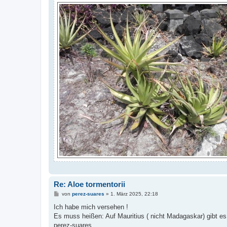
Re: Aloe tormentorii
B
von
perez-suares
»
1. März 2025, 22:18
e
i
Ich habe mich versehen !
t
Es muss heißen: Auf Mauritius ( nicht Madagaskar) gibt es 
r
a
perez-suares