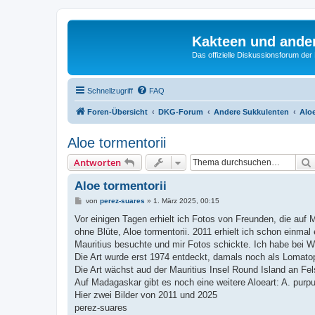
Kakteen und ande
Das offizielle Diskussionsforum de
Schnellzugriff
FAQ
Foren-Übersicht
DKG-Forum
Andere Sukkulenten
Alo
Aloe tormentorii
Antworten
Aloe tormentorii
B
von
perez-suares
»
1. März 2025, 00:15
e
i
Vor einigen Tagen erhielt ich Fotos von Freunden, die auf M
t
ohne Blüte, Aloe tormentorii. 2011 erhielt ich schon einm
r
a
Mauritius besuchte und mir Fotos schickte. Ich habe bei 
g
Die Art wurde erst 1974 entdeckt, damals noch als Lomatoph
Die Art wächst aud der Mauritius Insel Round Island an Fels
Auf Madagaskar gibt es noch eine weitere Aloeart: A. purp
Hier zwei Bilder von 2011 und 2025
perez-suares