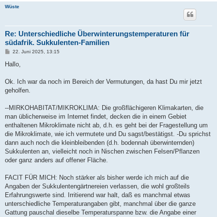
Wüste
Re: Unterschiedliche Überwinterungstemperaturen für
südafrik. Sukkulenten-Familien
B
22. Juni 2025, 13:15
e
i
Hallo,
t
r
a
Ok. Ich war da noch im Bereich der Vermutungen, da hast Du mir jetzt
g
geholfen.
--MIRKOHABITAT/MIKROKLIMA: Die großflächigeren Klimakarten, die
man üblicherweise im Internet findet, decken die in einem Gebiet
enthaltenen Mikroklimate nicht ab, d.h. es geht bei der Fragestellung um
die Mikroklimate, wie ich vermutete und Du sagst/bestätigst. -Du sprichst
dann auch noch die kleinbleibenden (d.h. bodennah überwinternden)
Sukkulenten an, vielleicht noch in Nischen zwischen Felsen/Pflanzen
oder ganz anders auf offener Fläche.
FACIT FÜR MICH: Noch stärker als bisher werde ich mich auf die
Angaben der Sukkulentengärtnereien verlassen, die wohl großteils
Erfahrungswerte sind. Irritierend war halt, daß es manchmal etwas
unterschiedliche Temperaturangaben gibt, manchmal über die ganze
Gattung pauschal dieselbe Temperaturspanne bzw. die Angabe einer