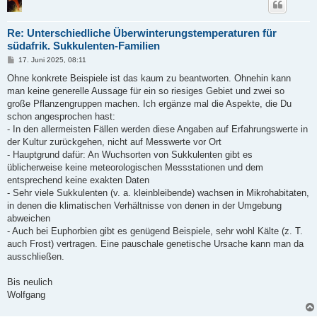
Re: Unterschiedliche Überwinterungstemperaturen für
südafrik. Sukkulenten-Familien
B
17. Juni 2025, 08:11
e
i
Ohne konkrete Beispiele ist das kaum zu beantworten. Ohnehin kann
t
man keine generelle Aussage für ein so riesiges Gebiet und zwei so
r
a
große Pflanzengruppen machen. Ich ergänze mal die Aspekte, die Du
g
schon angesprochen hast:
- In den allermeisten Fällen werden diese Angaben auf Erfahrungswerte in
der Kultur zurückgehen, nicht auf Messwerte vor Ort
- Hauptgrund dafür: An Wuchsorten von Sukkulenten gibt es
üblicherweise keine meteorologischen Messstationen und dem
entsprechend keine exakten Daten
- Sehr viele Sukkulenten (v. a. kleinbleibende) wachsen in Mikrohabitaten,
in denen die klimatischen Verhältnisse von denen in der Umgebung
abweichen
- Auch bei Euphorbien gibt es genügend Beispiele, sehr wohl Kälte (z. T.
auch Frost) vertragen. Eine pauschale genetische Ursache kann man da
ausschließen.
Bis neulich
Wolfgang