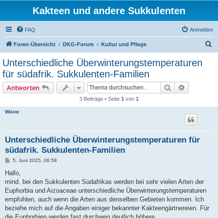
Kakteen und andere Sukkulenten
FAQ
Anmelden
S
Foren-Übersicht
DKG-Forum
Kultur und Pflege
u
Unterschiedliche Überwinterungstemperaturen
c
für südafrik. Sukkulenten-Familien
h
Suche
Erweiterte
Antworten
e
3 Beiträge • Seite
1
von
1
Wüste
Unterschiedliche Überwinterungstemperaturen für
südafrik. Sukkulenten-Familien
B
5. Juni 2025, 06:58
e
i
Hallo,
t
mind. bei den Sukkulenten Südafrikas werden bei sehr vielen Arten der
r
a
Euphorbia und Aizoaceae unterschiedliche Überwinterungstemperaturen
g
empfohlen, auch wenn die Arten aus denselben Gebieten kommen. Ich
beziehe mich auf die Angaben einiger bekannter Kakteengärtnereien. Für
die Euphorbien werden fast durchweg deutlich höhere