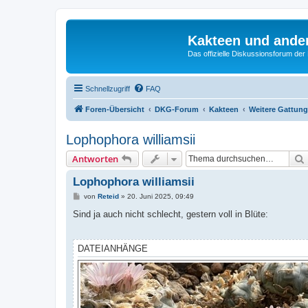
Kakteen und ande
Das offizielle Diskussionsforum de
Schnellzugriff
FAQ
Foren-Übersicht
DKG-Forum
Kakteen
Weitere Gattung
Lophophora williamsii
Antworten
Lophophora williamsii
B
von
Reteid
»
20. Juni 2025, 09:49
e
i
Sind ja auch nicht schlecht, gestern voll in Blüte:
t
r
a
g
DATEIANHÄNGE