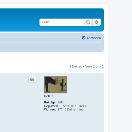
Suche
Erweiterte Suche
Anmelden
1 Beitrag • Seite
1
von
1
Reteid
Beiträge:
148
Registriert:
2. April 2016, 16:41
Wohnort:
27749 Delmenhorst