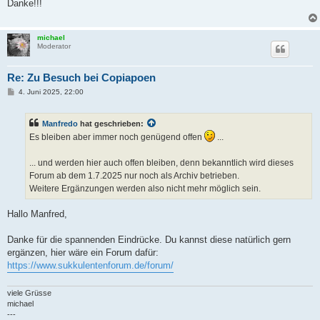
Danke!!!
r
a
g
michael
Moderator
Re: Zu Besuch bei Copiapoen
B
4. Juni 2025, 22:00
e
i
t
Manfredo
hat geschrieben:
r
a
Es bleiben aber immer noch genügend offen
...
g
... und werden hier auch offen bleiben, denn bekanntlich wird dieses
Forum ab dem 1.7.2025 nur noch als Archiv betrieben.
Weitere Ergänzungen werden also nicht mehr möglich sein.
Hallo Manfred,
Danke für die spannenden Eindrücke. Du kannst diese natürlich gern
ergänzen, hier wäre ein Forum dafür:
https://www.sukkulentenforum.de/forum/
viele Grüsse
michael
---