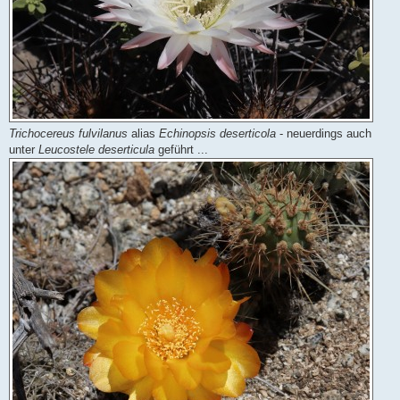
Trichocereus fulvilanus
alias
Echinopsis deserticola
- neuerdings auch
unter
Leucostele deserticula
geführt ...