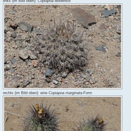
links (im Bild oben):
Copiapoa leonensis
rechts (im Bild oben): eine
Copiapoa marginata
-Form