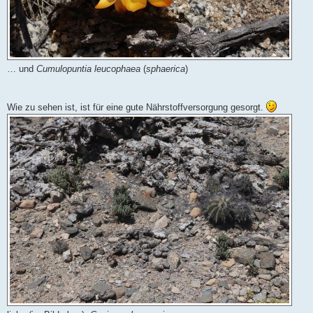
… und
Cumulopuntia leucophaea
(
sphaerica
)
Wie zu sehen ist, ist für eine gute Nährstoffversorgung gesorgt.