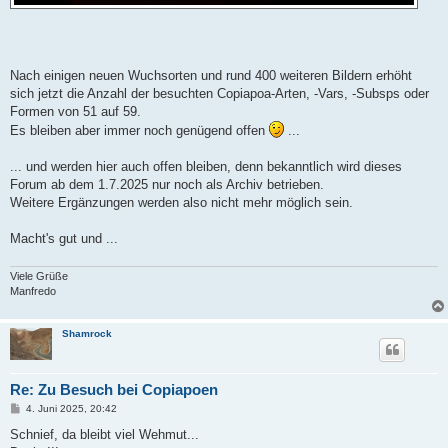
Nach einigen neuen Wuchsorten und rund 400 weiteren Bildern erhöht
sich jetzt die Anzahl der besuchten Copiapoa-Arten, -Vars, -Subsps oder
Formen von 51 auf 59.
Es bleiben aber immer noch genügend offen
...
... und werden hier auch offen bleiben, denn bekanntlich wird dieses
Forum ab dem 1.7.2025 nur noch als Archiv betrieben.
Weitere Ergänzungen werden also nicht mehr möglich sein.
Macht's gut und ...
Viele Grüße
Manfredo
Shamrock
Re: Zu Besuch bei Copiapoen
B
4. Juni 2025, 20:42
e
i
Schnief, da bleibt viel Wehmut...
t