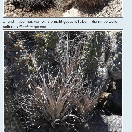
... und – aber nur, weil wir sie
nicht
gesucht haben - die mittlerweile
seltene
Tillandsia geissei