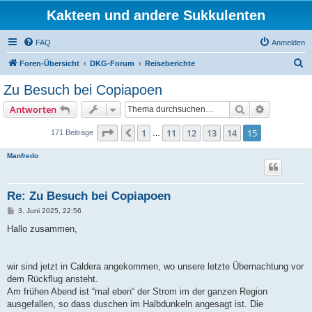
Kakteen und andere Sukkulenten
FAQ
Anmelden
S
Foren-Übersicht
DKG-Forum
Reiseberichte
u
Zu Besuch bei Copiapoen
c
Suche
Erweiterte
Antworten
h
e
Seite
15
von
15
1
11
12
13
14
15
Vorherige
171 Beiträge
…
Manfredo
Re: Zu Besuch bei Copiapoen
B
3. Juni 2025, 22:56
e
i
Hallo zusammen,
t
r
a
g
wir sind jetzt in Caldera angekommen, wo unsere letzte Übernachtung vor
dem Rückflug ansteht.
Am frühen Abend ist “mal eben“ der Strom im der ganzen Region
ausgefallen, so dass duschen im Halbdunkeln angesagt ist. Die