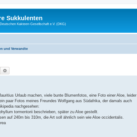
re Sukkulenten
r Deutschen Kakteen-Gesellschaft e.V. (DKG)
en und Verwandte
Suche
Erweiterte Suche
auritius Urlaub machen, viele bunte Blumenfotos, eine Foto einer Aloe, leider
al ein paar Fotos meines Freundes Wolfgang aus Südafrika, der damals auch
Wikipedia nachgesehen:
yllum tormentorii beschrieben, später zu Aloe gestellt.
en auf 240m bis 310m, die Art soll ähnlich sein wie Aloe occidentalis.
urea