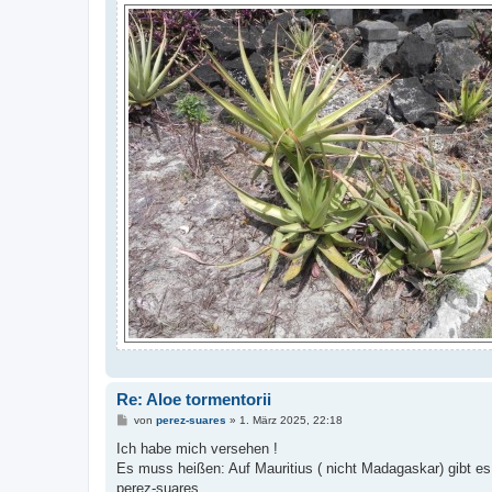
Re: Aloe tormentorii
B
von
perez-suares
»
1. März 2025, 22:18
e
i
Ich habe mich versehen !
t
Es muss heißen: Auf Mauritius ( nicht Madagaskar) gibt es 
r
a
perez-suares