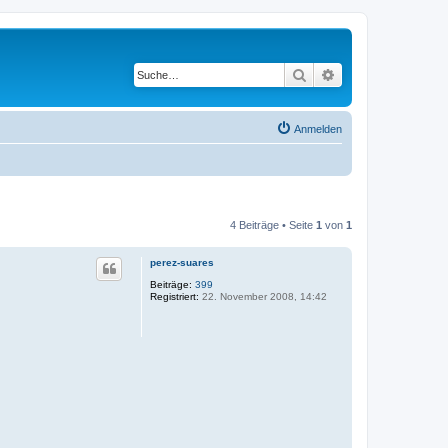
Suche
Erweiterte Suche
Anmelden
4 Beiträge • Seite
1
von
1
perez-suares
Beiträge:
399
Registriert:
22. November 2008, 14:42