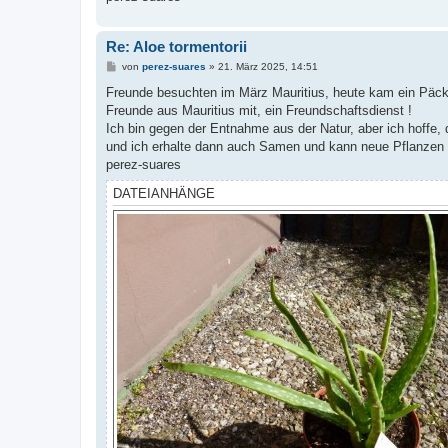
g
Re: Aloe tormentorii
B
von
perez-suares
»
21. März 2025, 14:51
e
i
Freunde besuchten im März Mauritius, heute kam ein Päckch
t
Freunde aus Mauritius mit, ein Freundschaftsdienst !
r
a
Ich bin gegen der Entnahme aus der Natur, aber ich hoffe, 
g
und ich erhalte dann auch Samen und kann neue Pflanzen 
perez-suares
DATEIANHÄNGE