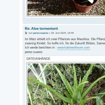
Re: Aloe tormentorii
B
von
perez-suares
»
28. Juni 2025, 16:56
e
i
Im März erhielt ich zwei Pflanzen aus Mauritius. Die Pfla
t
zwanzig Kindel. So hoffe ich, für die Zukunft Blüten, Sam
r
a
Ich werde berichten in :
www.kakteenforum.com
g
perez-suares
DATEIANHÄNGE