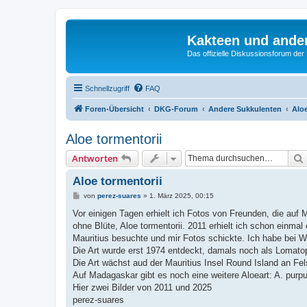
Kakteen und ande
Das offizielle Diskussionsforum de
Schnellzugriff
FAQ
Foren-Übersicht
DKG-Forum
Andere Sukkulenten
Alo
Aloe tormentorii
Antworten
Aloe tormentorii
B
von
perez-suares
»
1. März 2025, 00:15
e
i
Vor einigen Tagen erhielt ich Fotos von Freunden, die auf M
t
ohne Blüte, Aloe tormentorii. 2011 erhielt ich schon einm
r
a
Mauritius besuchte und mir Fotos schickte. Ich habe bei 
g
Die Art wurde erst 1974 entdeckt, damals noch als Lomatoph
Die Art wächst aud der Mauritius Insel Round Island an Fels
Auf Madagaskar gibt es noch eine weitere Aloeart: A. purp
Hier zwei Bilder von 2011 und 2025
perez-suares