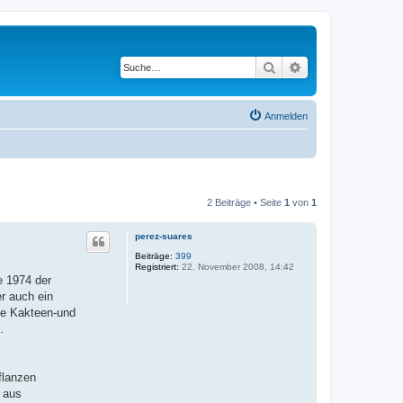
Suche
Erweiterte Suche
Anmelden
2 Beiträge • Seite
1
von
1
perez-suares
Beiträge:
399
Registriert:
22. November 2008, 14:42
e 1974 der
er auch ein
nte Kakteen-und
.
flanzen
 aus