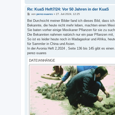
Re: KuaS Heft7/24: Vor 50 Jahren in der KuaS
B
von
perez-suares
»
27. Juli 2024, 12:25
e
i
Bei Durchsicht meiner Bilder fand ich dieses Bild, dass ich 
t
Bekannte, die heute nicht mehr leben, machten einen Mexi
r
a
Sie baten vorher einige Mexikaner Pflanzen für sie zu suc
g
Die Bekannten nahmen natürich nur ein paar Pflanzen mit, 
So ist es leider heute noch in Madagaskar und Afrika, he
für Sammler in China und Asien.
In der Avonia Heft 2,2024 , Seite 136 bis 145 gibt es eine
perez-suares
DATEIANHÄNGE