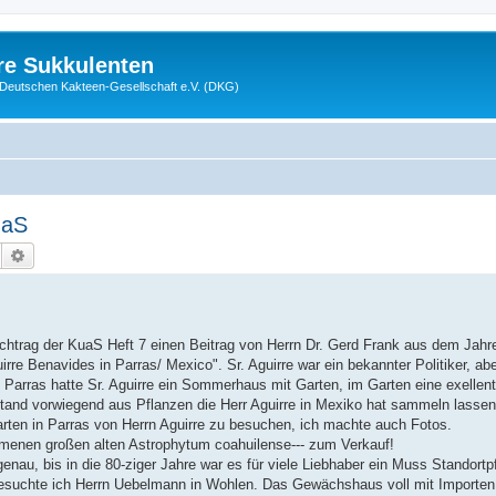
re Sukkulenten
r Deutschen Kakteen-Gesellschaft e.V. (DKG)
uaS
Suche
Erweiterte Suche
achtrag der KuaS Heft 7 einen Beitrag von Herrn Dr. Gerd Frank aus dem Jahr
e Benavides in Parras/ Mexico". Sr. Aguirre war ein bekannter Politiker, ab
in Parras hatte Sr. Aguirre ein Sommerhaus mit Garten, im Garten eine exelle
nd vorwiegend aus Pflanzen die Herr Aguirre in Mexiko hat sammeln lassen
rten in Parras von Herrn Aguirre zu besuchen, ich machte auch Fotos.
mmenen großen alten Astrophytum coahuilense--- zum Verkauf!
au, bis in die 80-ziger Jahre war es für viele Liebhaber ein Muss Standortp
besuchte ich Herrn Uebelmann in Wohlen. Das Gewächshaus voll mit Importen