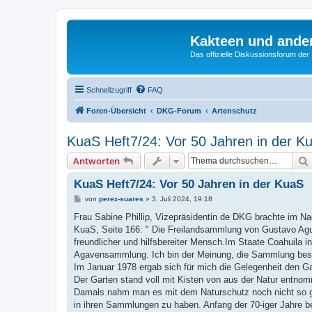
Kakteen und ande
Das offizielle Diskussionsforum de
Schnellzugriff
FAQ
Foren-Übersicht
DKG-Forum
Artenschutz
KuaS Heft7/24: Vor 50 Jahren in der K
Antworten
KuaS Heft7/24: Vor 50 Jahren in der KuaS
B
von
perez-suares
»
3. Juli 2024, 19:18
e
i
Frau Sabine Phillip, Vizepräsidentin de DKG brachte im N
t
KuaS, Seite 166: " Die Freilandsammlung von Gustavo Aguirr
r
a
freundlicher und hilfsbereiter Mensch.Im Staate Coahuila 
g
Agavensammlung. Ich bin der Meinung, die Sammlung besta
Im Januar 1978 ergab sich für mich die Gelegenheit den Ga
Der Garten stand voll mit Kisten von aus der Natur entno
Damals nahm man es mit dem Naturschutz noch nicht so gen
in ihren Sammlungen zu haben. Anfang der 70-iger Jahre 