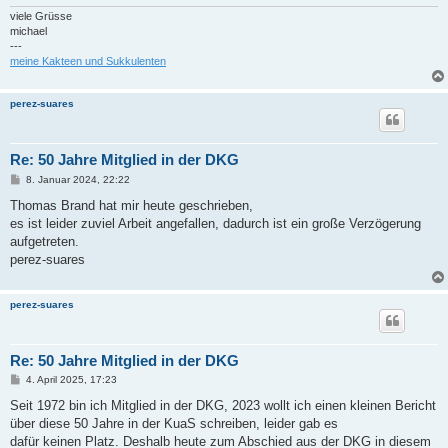
viele Grüsse
michael
---
meine Kakteen und Sukkulenten
perez-suares
Re: 50 Jahre Mitglied in der DKG
B
8. Januar 2024, 22:22
e
i
Thomas Brand hat mir heute geschrieben,
t
es ist leider zuviel Arbeit angefallen, dadurch ist ein große Verzögerung
r
a
aufgetreten.
g
perez-suares
perez-suares
Re: 50 Jahre Mitglied in der DKG
B
4. April 2025, 17:23
e
i
Seit 1972 bin ich Mitglied in der DKG, 2023 wollt ich einen kleinen Bericht
t
über diese 50 Jahre in der KuaS schreiben, leider gab es
r
a
dafür keinen Platz. Deshalb heute zum Abschied aus der DKG in diesem