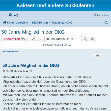
Kakteen und andere Sukkulenten
FAQ
Anmelden
S
Foren-Übersicht
DKG-Forum
Fragen zur DKG
u
50 Jahre Mitglied in der DKG
c
Suche
Erweiterte
Antworten
h
7 Beiträge • Seite
1
von
1
e
perez-suares
50 Jahre Mitglied in der DKG
B
6. Januar 2024, 12:44
e
i
2022 erhielt ich von der DKG eine Ehrenurkunde für 50 jährige
t
Mitgliedschaft dazu ein Heft über die Geschichte der DKG.
r
a
Ich sprach daraufhin mit Thomas Brand, ob ich nicht einmal einen Bericht
g
schreiben solle, über meine lange Zeit mit der Beschäftigung
mit Kakteen und Sukkulenten. Thomas stimmte zu, und er erhielt meinen
Bericht mit vielen Bildern.
Aber seit dieser Zeit erhielt ich keine Imformation mehr.
Die DKG ist nur eine Liebhabergesellschaft, und auch die KuaS ist keine