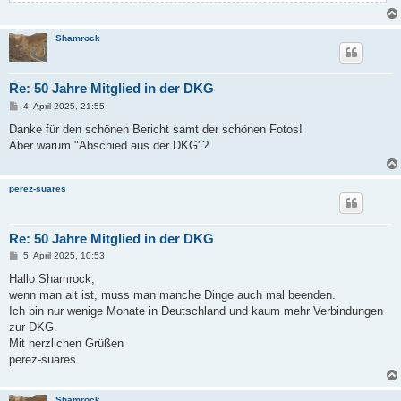
Shamrock
Re: 50 Jahre Mitglied in der DKG
B
4. April 2025, 21:55
e
i
Danke für den schönen Bericht samt der schönen Fotos!
t
Aber warum "Abschied aus der DKG"?
r
a
g
perez-suares
Re: 50 Jahre Mitglied in der DKG
B
5. April 2025, 10:53
e
i
Hallo Shamrock,
t
wenn man alt ist, muss man manche Dinge auch mal beenden.
r
a
Ich bin nur wenige Monate in Deutschland und kaum mehr Verbindungen
g
zur DKG.
Mit herzlichen Grüßen
perez-suares
Shamrock