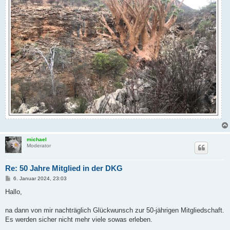
michael
Moderator
Re: 50 Jahre Mitglied in der DKG
B
6. Januar 2024, 23:03
e
i
Hallo,
t
r
a
na dann von mir nachträglich Glückwunsch zur 50-jährigen Mitgliedschaft.
g
Es werden sicher nicht mehr viele sowas erleben.