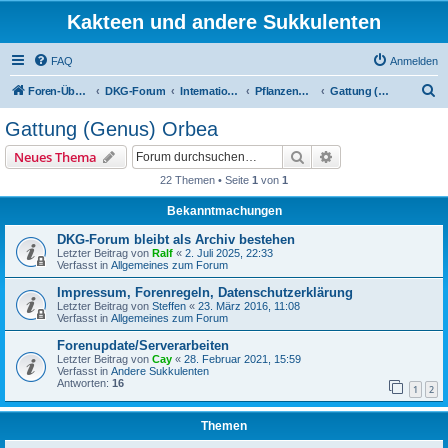
Kakteen und andere Sukkulenten
FAQ
Anmelden
S
Foren-Übersicht
DKG-Forum
International Stapeliad Group Forum
Pflanzenportraits
Gattung (Genus) Orbea
u
Gattung (Genus) Orbea
c
Suche
Erweiterte Suche
Neues Thema
h
22 Themen • Seite
1
von
1
e
Bekanntmachungen
DKG-Forum bleibt als Archiv bestehen
Letzter Beitrag von
Ralf
«
2. Juli 2025, 22:33
Verfasst in
Allgemeines zum Forum
Impressum, Forenregeln, Datenschutzerklärung
Letzter Beitrag von
Steffen
«
23. März 2016, 11:08
Verfasst in
Allgemeines zum Forum
Forenupdate/Serverarbeiten
Letzter Beitrag von
Cay
«
28. Februar 2021, 15:59
Verfasst in
Andere Sukkulenten
Antworten:
16
1
2
Themen