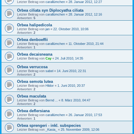
Letzter Beitrag von
carallümchen
«
28. Januar 2012, 12:27
Orbea ciliata syn Diplocyatha ciliata
Letzter Beitrag von
carallümchen
«
28. Januar 2012, 12:16
Antworten:
5
Orbea halipedicola
Letzter Beitrag von
jan
«
22. Oktober 2010, 10:06
Antworten:
2
Orbea denboeffii
Letzter Beitrag von
carallümchen
«
11. Oktober 2010, 21:44
Antworten:
1
Orbea decaisneana
Letzter Beitrag von
Cay
«
24. Juli 2010, 14:35
Orbea verrucosa
Letzter Beitrag von
sabel
«
14. Juni 2010, 22:31
Antworten:
2
Orbea semota lutea
Letzter Beitrag von
Hildor
«
1. Juni 2010, 20:37
Antworten:
2
Orbea maculata
Letzter Beitrag von
Bernd ...
«
8. März 2010, 04:47
Antworten:
2
Orbea deflersiana
Letzter Beitrag von
carallümchen
«
26. Januar 2010, 17:53
Antworten:
1
Orbea sprengeri - inkl. subspecies
Letzter Beitrag von
_Kasia_
«
25. November 2009, 12:06