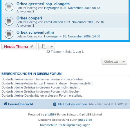
Orbea gerstneri ssp. elongata
Letzter Beitrag von
Hoyningen
«
25. November 2009, 08:43
Antworten:
2
Orbea cooperi
Letzter Beitrag von
carallümchen
«
23. November 2009, 22:16
Antworten:
1
Orbea schweinfurthii
Letzter Beitrag von
Hoyningen
«
18. November 2009, 14:58
Neues Thema
22 Themen • Seite
1
von
1
Gehe zu
BERECHTIGUNGEN IN DIESEM FORUM
Du darfst
keine
neuen Themen in diesem Forum erstellen.
Du darfst
keine
Antworten zu Themen in diesem Forum erstellen.
Du darfst deine Beiträge in diesem Forum
nicht
ändern.
Du darfst deine Beiträge in diesem Forum
nicht
löschen.
Du darfst
keine
Dateianhänge in diesem Forum erstellen.
Foren-Übersicht
Alle Cookies löschen
Alle Zeiten sind
UTC+02:00
Powered by
phpBB
® Forum Software © phpBB Limited
Deutsche Übersetzung durch
phpBB.de
Datenschutz
|
Nutzungsbedingungen