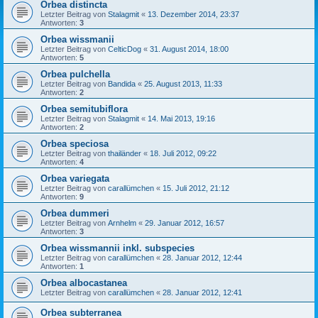
Orbea distincta
Letzter Beitrag von
Stalagmit
«
13. Dezember 2014, 23:37
Antworten:
3
Orbea wissmanii
Letzter Beitrag von
CelticDog
«
31. August 2014, 18:00
Antworten:
5
Orbea pulchella
Letzter Beitrag von
Bandida
«
25. August 2013, 11:33
Antworten:
2
Orbea semitubiflora
Letzter Beitrag von
Stalagmit
«
14. Mai 2013, 19:16
Antworten:
2
Orbea speciosa
Letzter Beitrag von
thailänder
«
18. Juli 2012, 09:22
Antworten:
4
Orbea variegata
Letzter Beitrag von
carallümchen
«
15. Juli 2012, 21:12
Antworten:
9
Orbea dummeri
Letzter Beitrag von
Arnhelm
«
29. Januar 2012, 16:57
Antworten:
3
Orbea wissmannii inkl. subspecies
Letzter Beitrag von
carallümchen
«
28. Januar 2012, 12:44
Antworten:
1
Orbea albocastanea
Letzter Beitrag von
carallümchen
«
28. Januar 2012, 12:41
Orbea subterranea