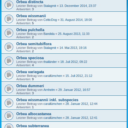
Orbea distincta
Letzter Beitrag von
Stalagmit
«
13. Dezember 2014, 23:37
Antworten:
3
Orbea wissmanii
Letzter Beitrag von
CelticDog
«
31. August 2014, 18:00
Antworten:
5
Orbea pulchella
Letzter Beitrag von
Bandida
«
25. August 2013, 11:33
Antworten:
2
Orbea semitubiflora
Letzter Beitrag von
Stalagmit
«
14. Mai 2013, 19:16
Antworten:
2
Orbea speciosa
Letzter Beitrag von
thailänder
«
18. Juli 2012, 09:22
Antworten:
4
Orbea variegata
Letzter Beitrag von
carallümchen
«
15. Juli 2012, 21:12
Antworten:
9
Orbea dummeri
Letzter Beitrag von
Arnhelm
«
29. Januar 2012, 16:57
Antworten:
3
Orbea wissmannii inkl. subspecies
Letzter Beitrag von
carallümchen
«
28. Januar 2012, 12:44
Antworten:
1
Orbea albocastanea
Letzter Beitrag von
carallümchen
«
28. Januar 2012, 12:41
Orbea subterranea