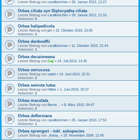
Letzter Beitrag von
carallümchen
«
28. Januar 2012, 12:27
Orbea ciliata syn Diplocyatha ciliata
Letzter Beitrag von
carallümchen
«
28. Januar 2012, 12:16
Antworten:
5
Orbea halipedicola
Letzter Beitrag von
jan
«
22. Oktober 2010, 10:06
Antworten:
2
Orbea denboeffii
Letzter Beitrag von
carallümchen
«
11. Oktober 2010, 21:44
Antworten:
1
Orbea decaisneana
Letzter Beitrag von
Cay
«
24. Juli 2010, 14:35
Orbea verrucosa
Letzter Beitrag von
sabel
«
14. Juni 2010, 22:31
Antworten:
2
Orbea semota lutea
Letzter Beitrag von
Hildor
«
1. Juni 2010, 20:37
Antworten:
2
Orbea maculata
Letzter Beitrag von
Bernd ...
«
8. März 2010, 04:47
Antworten:
2
Orbea deflersiana
Letzter Beitrag von
carallümchen
«
26. Januar 2010, 17:53
Antworten:
1
Orbea sprengeri - inkl. subspecies
Letzter Beitrag von
_Kasia_
«
25. November 2009, 12:06