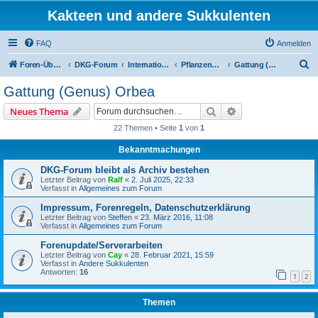
Kakteen und andere Sukkulenten
FAQ
Anmelden
S
Foren-Übersicht
DKG-Forum
International Stapeliad Group Forum
Pflanzenportraits
Gattung (Genus) Orbea
u
Gattung (Genus) Orbea
c
Suche
Erweiterte Suche
Neues Thema
h
22 Themen • Seite
1
von
1
e
Bekanntmachungen
DKG-Forum bleibt als Archiv bestehen
Letzter Beitrag von
Ralf
«
2. Juli 2025, 22:33
Verfasst in
Allgemeines zum Forum
Impressum, Forenregeln, Datenschutzerklärung
Letzter Beitrag von
Steffen
«
23. März 2016, 11:08
Verfasst in
Allgemeines zum Forum
Forenupdate/Serverarbeiten
Letzter Beitrag von
Cay
«
28. Februar 2021, 15:59
Verfasst in
Andere Sukkulenten
Antworten:
16
1
2
Themen