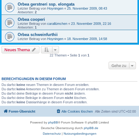
Orbea gerstneri ssp. elongata
Letzter Beitrag von
Hoyningen
«
25. November 2009, 08:43
Antworten:
2
Orbea cooperi
Letzter Beitrag von
carallümchen
«
23. November 2009, 22:16
Antworten:
1
Orbea schweinfurthii
Letzter Beitrag von
Hoyningen
«
18. November 2009, 14:58
Neues Thema
22 Themen • Seite
1
von
1
Gehe zu
BERECHTIGUNGEN IN DIESEM FORUM
Du darfst
keine
neuen Themen in diesem Forum erstellen.
Du darfst
keine
Antworten zu Themen in diesem Forum erstellen.
Du darfst deine Beiträge in diesem Forum
nicht
ändern.
Du darfst deine Beiträge in diesem Forum
nicht
löschen.
Du darfst
keine
Dateianhänge in diesem Forum erstellen.
Foren-Übersicht
Alle Cookies löschen
Alle Zeiten sind
UTC+02:00
Powered by
phpBB
® Forum Software © phpBB Limited
Deutsche Übersetzung durch
phpBB.de
Datenschutz
|
Nutzungsbedingungen