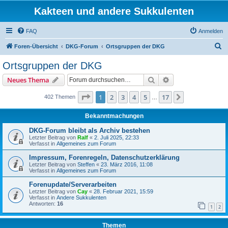
Kakteen und andere Sukkulenten
FAQ
Anmelden
S
Foren-Übersicht
DKG-Forum
Ortsgruppen der DKG
u
Ortsgruppen der DKG
c
Suche
Erweiterte Suche
Neues Thema
h
e
Seite
1
von
17
1
2
3
4
5
17
Nächste
402 Themen
…
Bekanntmachungen
DKG-Forum bleibt als Archiv bestehen
Letzter Beitrag von
Ralf
«
2. Juli 2025, 22:33
Verfasst in
Allgemeines zum Forum
Impressum, Forenregeln, Datenschutzerklärung
Letzter Beitrag von
Steffen
«
23. März 2016, 11:08
Verfasst in
Allgemeines zum Forum
Forenupdate/Serverarbeiten
Letzter Beitrag von
Cay
«
28. Februar 2021, 15:59
Verfasst in
Andere Sukkulenten
Antworten:
16
1
2
Themen