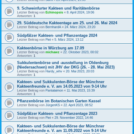
9. Schweinfurter Kakteen und Raritätenbörse
Letzter Beitrag von
Echinopsis
«
8. April 2024, 19:06
Antworten:
1
29. Süddeutsche Kakteentage am 25. und 26. Mai 2024
Letzter Beitrag von
BernhardA
«
24. März 2024, 23:20
Südpfälzer Kakteen- und Pflanzentage 2024
Letzter Beitrag von
Piet
«
5. März 2024, 13:12
Kakteenbörse in Würzburg am 17.09
Letzter Beitrag von
michawz
«
22. Oktober 2023, 00:02
Antworten:
1
Sukkulentenbörse und -ausstellung in Oldenburg
(Niedersachsen) mit JHV der DKG (26. - 28. Mai 2023)
Letzter Beitrag von
Hardy_whv
«
20. Mai 2023, 20:03
Antworten:
1
Kakteen- und Sukkulenten-Börse der Münchner
Kakteenfreunde e. V. am 14.05.2023 von 9-14 Uhr
Letzter Beitrag von
Pantalaimon
«
11. Mai 2023, 15:39
Antworten:
1
Pflanzenbörse im Botanischen Garten Kassel
Letzter Beitrag von
JürgenKS
«
22. April 2023, 08:52
Südpfälzer Kakteen- und Pflanzentage 2023
Letzter Beitrag von
Piet
«
29. November 2022, 14:46
Kakteen- und Sukkulenten-Börse der Münchner
Kakteenfreunde e. V. am 11.09.2022 von 9-14 Uhr