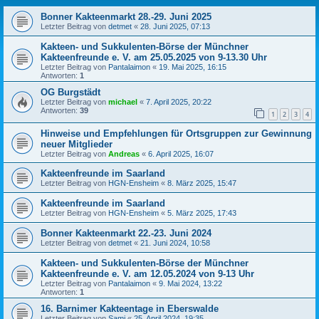
Bonner Kakteenmarkt 28.-29. Juni 2025
Letzter Beitrag von
detmet
«
28. Juni 2025, 07:13
Kakteen- und Sukkulenten-Börse der Münchner
Kakteenfreunde e. V. am 25.05.2025 von 9-13.30 Uhr
Letzter Beitrag von
Pantalaimon
«
19. Mai 2025, 16:15
Antworten:
1
OG Burgstädt
Letzter Beitrag von
michael
«
7. April 2025, 20:22
Antworten:
39
1
2
3
4
Hinweise und Empfehlungen für Ortsgruppen zur Gewinnung
neuer Mitglieder
Letzter Beitrag von
Andreas
«
6. April 2025, 16:07
Kakteenfreunde im Saarland
Letzter Beitrag von
HGN-Ensheim
«
8. März 2025, 15:47
Kakteenfreunde im Saarland
Letzter Beitrag von
HGN-Ensheim
«
5. März 2025, 17:43
Bonner Kakteenmarkt 22.-23. Juni 2024
Letzter Beitrag von
detmet
«
21. Juni 2024, 10:58
Kakteen- und Sukkulenten-Börse der Münchner
Kakteenfreunde e. V. am 12.05.2024 von 9-13 Uhr
Letzter Beitrag von
Pantalaimon
«
9. Mai 2024, 13:22
Antworten:
1
16. Barnimer Kakteentage in Eberswalde
Letzter Beitrag von
Sami
«
25. April 2024, 19:35