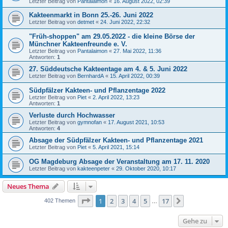
Letzter Beitrag von
Pantalaimon
«
16. August 2022, 02:39
Kakteenmarkt in Bonn 25.-26. Juni 2022
Letzter Beitrag von
detmet
«
24. Juni 2022, 22:32
"Früh-shoppen" am 29.05.2022 - die kleine Börse der
Münchner Kakteenfreunde e. V.
Letzter Beitrag von
Pantalaimon
«
27. Mai 2022, 11:36
Antworten:
1
27. Süddeutsche Kakteentage am 4. & 5. Juni 2022
Letzter Beitrag von
BernhardA
«
15. April 2022, 00:39
Südpfälzer Kakteen- und Pflanzentage 2022
Letzter Beitrag von
Piet
«
2. April 2022, 13:23
Antworten:
1
Verluste durch Hochwasser
Letzter Beitrag von
gymnofan
«
17. August 2021, 10:53
Antworten:
4
Absage der Südpfälzer Kakteen- und Pflanzentage 2021
Letzter Beitrag von
Piet
«
5. April 2021, 15:14
OG Magdeburg Absage der Veranstaltung am 17. 11. 2020
Letzter Beitrag von
kakteenpeter
«
29. Oktober 2020, 10:17
Neues Thema
Seite
1
von
17
1
2
3
4
5
17
Nächste
402 Themen
…
Gehe zu