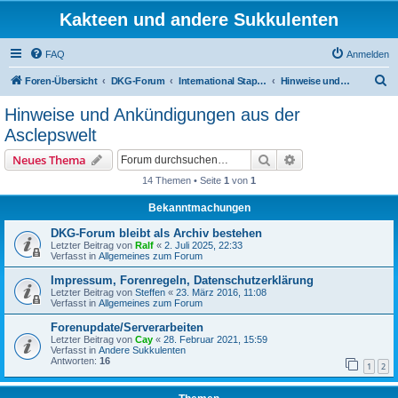
Kakteen und andere Sukkulenten
FAQ
Anmelden
S
Foren-Übersicht
DKG-Forum
International Stapeliad Group Forum
Hinweise und Ankündigungen aus der Asclepswelt
u
Hinweise und Ankündigungen aus der
c
Asclepswelt
h
Suche
Erweiterte Suche
Neues Thema
e
14 Themen • Seite
1
von
1
Bekanntmachungen
DKG-Forum bleibt als Archiv bestehen
Letzter Beitrag von
Ralf
«
2. Juli 2025, 22:33
Verfasst in
Allgemeines zum Forum
Impressum, Forenregeln, Datenschutzerklärung
Letzter Beitrag von
Steffen
«
23. März 2016, 11:08
Verfasst in
Allgemeines zum Forum
Forenupdate/Serverarbeiten
Letzter Beitrag von
Cay
«
28. Februar 2021, 15:59
Verfasst in
Andere Sukkulenten
Antworten:
16
1
2