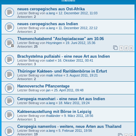
Themen
neues ceropegisches aus Ost-Afrika
Letzter Beitrag von
a.lang
«
12. Dezember 2012, 11:03
Antworten:
2
neues ceropegisches aus Indien
Letzter Beitrag von
a.lang
«
11. Dezember 2012, 22:12
Antworten:
2
Themenchatabend "Asclepiadaceae" am 10.06
Letzter Beitrag von
Hoyningen
«
19. Juni 2012, 15:36
Antworten:
25
1
2
3
Brachystelma pullaiahi - eine neue Art aus Indien
Letzter Beitrag von
sabel
«
16. Oktober 2011, 00:41
Antworten:
3
Thüringer Kakteen- und Raritätenbörse in Erfurt
Letzter Beitrag von
maik rehse
«
3. August 2011, 19:21
Antworten:
2
Hannoversche Pflanzentage
Letzter Beitrag von
jan
«
25. April 2011, 09:48
Ceropegia manohari - eine neue Art aus Indien
Letzter Beitrag von
a.lang
«
18. März 2011, 19:24
Kakteenaustellung mit Börse in Leipzig
Letzter Beitrag von
thailänder
«
9. März 2011, 18:56
Antworten:
1
Ceropegia namenlos - weitere, neue Arten aus Thailand
Letzter Beitrag von
a.lang
«
5. Februar 2011, 19:56
Antworten:
19