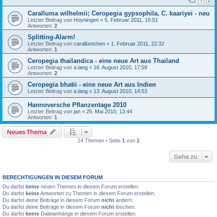
1
2
Caralluma wilhelmii; Ceropegia gypsophila, C. kaariyei - neu
Letzter Beitrag von
Hoyningen
«
5. Februar 2011, 15:51
Antworten:
2
Splitting-Alarm!
Letzter Beitrag von
carallümchen
«
1. Februar 2011, 22:32
Antworten:
1
Ceropegia thailandica - eine neue Art aus Thailand
Letzter Beitrag von
a.lang
«
16. August 2010, 17:59
Antworten:
2
Ceropegia bhatii - eine neue Art aus Indien
Letzter Beitrag von
a.lang
«
13. August 2010, 14:53
Hannoversche Pflanzentage 2010
Letzter Beitrag von
jan
«
25. Mai 2010, 13:44
Antworten:
1
Neues Thema
14 Themen • Seite
1
von
1
Gehe zu
BERECHTIGUNGEN IN DIESEM FORUM
Du darfst
keine
neuen Themen in diesem Forum erstellen.
Du darfst
keine
Antworten zu Themen in diesem Forum erstellen.
Du darfst deine Beiträge in diesem Forum
nicht
ändern.
Du darfst deine Beiträge in diesem Forum
nicht
löschen.
Du darfst
keine
Dateianhänge in diesem Forum erstellen.