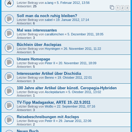
Letzter Beitrag von
a.lang
«
5. Februar 2012, 13:56
Antworten:
25
1
2
3
Soll man da noch ruhig bleiben?
Letzter Beitrag von
sabel
«
19. Januar 2012, 17:14
Antworten:
6
Mal was interessantes
Letzter Beitrag von
carallümchen
«
5. Dezember 2011, 18:05
Antworten:
3
Büchlein über Asclepias
Letzter Beitrag von
Hoyningen
«
26. November 2011, 11:22
Antworten:
5
Unsere Homepage
Letzter Beitrag von
Peter II
«
20. November 2011, 18:09
Antworten:
5
Interessanter Artikel über Dischidia
Letzter Beitrag von
Benno
«
19. Oktober 2011, 22:01
Antworten:
3
100 Jahre alter Artikel über künstl. Ceropegia-Hybriden
Letzter Beitrag von
Asclepidarium
«
5. Oktober 2011, 13:02
Antworten:
1
TV-Tipp Madagaskar, ARTE 19.-22.9.2011
Letzter Beitrag von
WoBo
«
22. September 2011, 07:16
Antworten:
3
Reisebeschreibungen mit Ascleps
Letzter Beitrag von
Peter II
«
29. Januar 2011, 22:06
Antworten:
2
Neues Buch