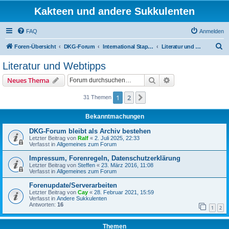
Kakteen und andere Sukkulenten
FAQ
Anmelden
S
Foren-Übersicht
DKG-Forum
International Stapeliad Group Forum
Literatur und Webtipps
u
Literatur und Webtipps
c
Suche
Erweiterte Suche
Neues Thema
h
e
1
2
Nächste
31 Themen
Bekanntmachungen
DKG-Forum bleibt als Archiv bestehen
Letzter Beitrag von
Ralf
«
2. Juli 2025, 22:33
Verfasst in
Allgemeines zum Forum
Impressum, Forenregeln, Datenschutzerklärung
Letzter Beitrag von
Steffen
«
23. März 2016, 11:08
Verfasst in
Allgemeines zum Forum
Forenupdate/Serverarbeiten
Letzter Beitrag von
Cay
«
28. Februar 2021, 15:59
Verfasst in
Andere Sukkulenten
Antworten:
16
1
2
Themen