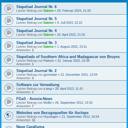
Stapeliad Journal Nr. 6
Letzter Beitrag von
Sabine
«
29. Februar 2024, 21:33
Stapeliad Journal Nr. 5
Letzter Beitrag von
Sabine
«
9. Juli 2023, 22:22
Stapeliad Journal Nr. 4
Letzter Beitrag von
Sabine
«
10. April 2023, 21:02
Stapeliad Journal Nr. 3
Letzter Beitrag von
Sabine
«
1. August 2022, 23:11
Antworten:
2
Stapeliads of Southern Africa and Madagascar von Bruyns
Letzter Beitrag von
Pattock
«
22. Januar 2022, 23:38
Antworten:
1
Stapeliad Journal Nr. 2
Letzter Beitrag von
gymnofan
«
31. Dezember 2021, 12:04
Antworten:
3
Software zur Verwaltung
Letzter Beitrag von
a.lang
«
28. April 2013, 11:42
Antworten:
1
FGaS - Avonia-News
Letzter Beitrag von
WoBo
«
26. September 2012, 15:32
Antworten:
7
Websites von Bezugsquellen für Ascleps
Letzter Beitrag von
Hoyningen
«
21. September 2012, 16:54
Antworten:
11
Neue Caralluma