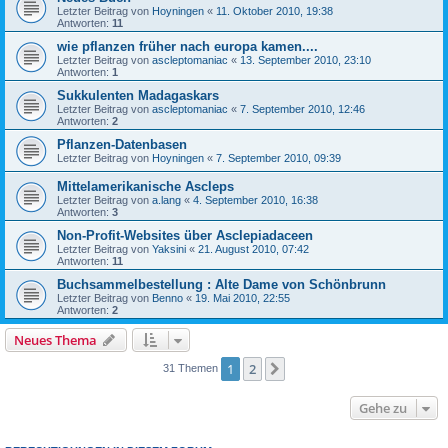
Letzter Beitrag von
Hoyningen
«
11. Oktober 2010, 19:38
Antworten:
11
wie pflanzen früher nach europa kamen....
Letzter Beitrag von
ascleptomaniac
«
13. September 2010, 23:10
Antworten:
1
Sukkulenten Madagaskars
Letzter Beitrag von
ascleptomaniac
«
7. September 2010, 12:46
Antworten:
2
Pflanzen-Datenbasen
Letzter Beitrag von
Hoyningen
«
7. September 2010, 09:39
Mittelamerikanische Ascleps
Letzter Beitrag von
a.lang
«
4. September 2010, 16:38
Antworten:
3
Non-Profit-Websites über Asclepiadaceen
Letzter Beitrag von
Yaksini
«
21. August 2010, 07:42
Antworten:
11
Buchsammelbestellung : Alte Dame von Schönbrunn
Letzter Beitrag von
Benno
«
19. Mai 2010, 22:55
Antworten:
2
Neues Thema
1
2
Nächste
31 Themen
Gehe zu