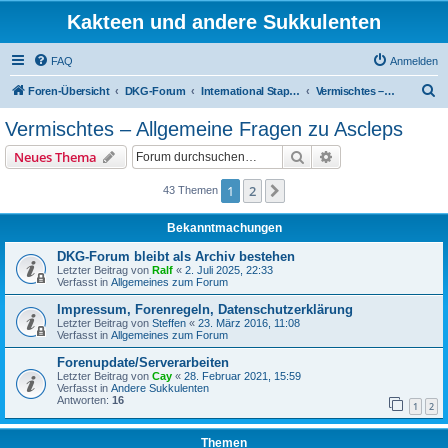
Kakteen und andere Sukkulenten
FAQ
Anmelden
S
Foren-Übersicht
DKG-Forum
International Stapeliad Group Forum
Vermischtes – Allgemeine Fragen zu Ascleps
u
Vermischtes – Allgemeine Fragen zu Ascleps
c
Suche
Erweiterte Suche
Neues Thema
h
e
1
2
Nächste
43 Themen
Bekanntmachungen
DKG-Forum bleibt als Archiv bestehen
Letzter Beitrag von
Ralf
«
2. Juli 2025, 22:33
Verfasst in
Allgemeines zum Forum
Impressum, Forenregeln, Datenschutzerklärung
Letzter Beitrag von
Steffen
«
23. März 2016, 11:08
Verfasst in
Allgemeines zum Forum
Forenupdate/Serverarbeiten
Letzter Beitrag von
Cay
«
28. Februar 2021, 15:59
Verfasst in
Andere Sukkulenten
Antworten:
16
1
2
Themen