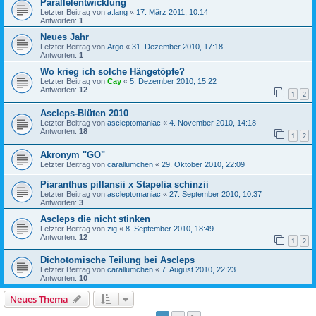
Parallelentwicklung
Letzter Beitrag von
a.lang
«
17. März 2011, 10:14
Antworten:
1
Neues Jahr
Letzter Beitrag von
Argo
«
31. Dezember 2010, 17:18
Antworten:
1
Wo krieg ich solche Hängetöpfe?
Letzter Beitrag von
Cay
«
5. Dezember 2010, 15:22
Antworten:
12
1
2
Ascleps-Blüten 2010
Letzter Beitrag von
ascleptomaniac
«
4. November 2010, 14:18
Antworten:
18
1
2
Akronym "GO"
Letzter Beitrag von
carallümchen
«
29. Oktober 2010, 22:09
Piaranthus pillansii x Stapelia schinzii
Letzter Beitrag von
ascleptomaniac
«
27. September 2010, 10:37
Antworten:
3
Ascleps die nicht stinken
Letzter Beitrag von
zig
«
8. September 2010, 18:49
Antworten:
12
1
2
Dichotomische Teilung bei Ascleps
Letzter Beitrag von
carallümchen
«
7. August 2010, 22:23
Antworten:
10
Neues Thema