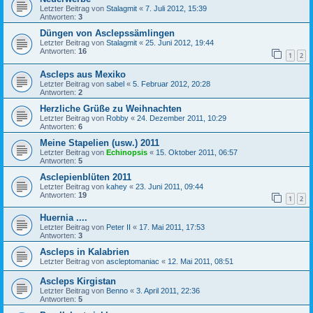
Letzter Beitrag von
Stalagmit
«
7. Juli 2012, 15:39
Antworten:
3
Düngen von Asclepssämlingen
Letzter Beitrag von
Stalagmit
«
25. Juni 2012, 19:44
Antworten:
16
1
2
Ascleps aus Mexiko
Letzter Beitrag von
sabel
«
5. Februar 2012, 20:28
Antworten:
2
Herzliche Grüße zu Weihnachten
Letzter Beitrag von
Robby
«
24. Dezember 2011, 10:29
Antworten:
6
Meine Stapelien (usw.) 2011
Letzter Beitrag von
Echinopsis
«
15. Oktober 2011, 06:57
Antworten:
5
Asclepienblüten 2011
Letzter Beitrag von
kahey
«
23. Juni 2011, 09:44
Antworten:
19
1
2
Huernia ....
Letzter Beitrag von
Peter II
«
17. Mai 2011, 17:53
Antworten:
3
Ascleps in Kalabrien
Letzter Beitrag von
ascleptomaniac
«
12. Mai 2011, 08:51
Ascleps Kirgistan
Letzter Beitrag von
Benno
«
3. April 2011, 22:36
Antworten:
5