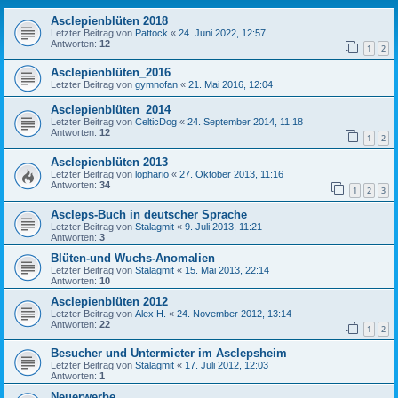
Asclepienblüten 2018
Letzter Beitrag von
Pattock
«
24. Juni 2022, 12:57
Antworten:
12
1
2
Asclepienblüten_2016
Letzter Beitrag von
gymnofan
«
21. Mai 2016, 12:04
Asclepienblüten_2014
Letzter Beitrag von
CelticDog
«
24. September 2014, 11:18
Antworten:
12
1
2
Asclepienblüten 2013
Letzter Beitrag von
lophario
«
27. Oktober 2013, 11:16
Antworten:
34
1
2
3
Ascleps-Buch in deutscher Sprache
Letzter Beitrag von
Stalagmit
«
9. Juli 2013, 11:21
Antworten:
3
Blüten-und Wuchs-Anomalien
Letzter Beitrag von
Stalagmit
«
15. Mai 2013, 22:14
Antworten:
10
Asclepienblüten 2012
Letzter Beitrag von
Alex H.
«
24. November 2012, 13:14
Antworten:
22
1
2
Besucher und Untermieter im Asclepsheim
Letzter Beitrag von
Stalagmit
«
17. Juli 2012, 12:03
Antworten:
1
Neuerwerbe