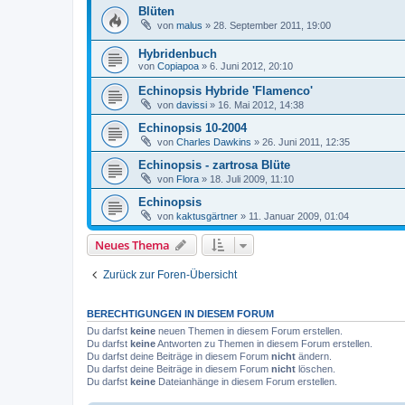
Blüten
von
malus
»
28. September 2011, 19:00
Hybridenbuch
von
Copiapoa
»
6. Juni 2012, 20:10
Echinopsis Hybride 'Flamenco'
von
davissi
»
16. Mai 2012, 14:38
Echinopsis 10-2004
von
Charles Dawkins
»
26. Juni 2011, 12:35
Echinopsis - zartrosa Blüte
von
Flora
»
18. Juli 2009, 11:10
Echinopsis
von
kaktusgärtner
»
11. Januar 2009, 01:04
Neues Thema
Zurück zur Foren-Übersicht
BERECHTIGUNGEN IN DIESEM FORUM
Du darfst
keine
neuen Themen in diesem Forum erstellen.
Du darfst
keine
Antworten zu Themen in diesem Forum erstellen.
Du darfst deine Beiträge in diesem Forum
nicht
ändern.
Du darfst deine Beiträge in diesem Forum
nicht
löschen.
Du darfst
keine
Dateianhänge in diesem Forum erstellen.