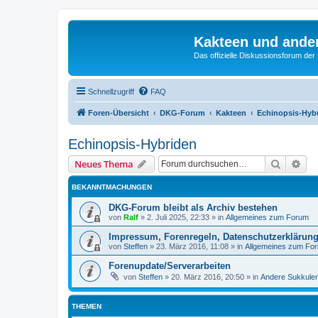
Kakteen und ande
Das offizielle Diskussionsforum de
Schnellzugriff
FAQ
Foren-Übersicht
DKG-Forum
Kakteen
Echinopsis-Hyb
Echinopsis-Hybriden
Suche
Erw
Neues Thema
BEKANNTMACHUNGEN
DKG-Forum bleibt als Archiv bestehen
von
Ralf
»
2. Juli 2025, 22:33
» in
Allgemeines zum Forum
Impressum, Forenregeln, Datenschutzerklärun
von
Steffen
»
23. März 2016, 11:08
» in
Allgemeines zum Fo
Forenupdate/Serverarbeiten
von
Steffen
»
20. März 2016, 20:50
» in
Andere Sukkule
THEMEN