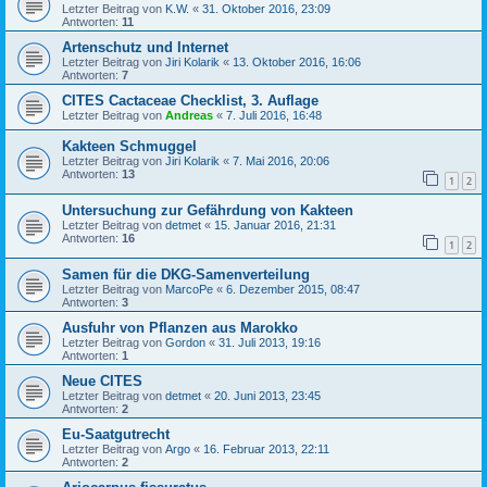
Letzter Beitrag von
K.W.
«
31. Oktober 2016, 23:09
Antworten:
11
Artenschutz und Internet
Letzter Beitrag von
Jiri Kolarik
«
13. Oktober 2016, 16:06
Antworten:
7
CITES Cactaceae Checklist, 3. Auflage
Letzter Beitrag von
Andreas
«
7. Juli 2016, 16:48
Kakteen Schmuggel
Letzter Beitrag von
Jiri Kolarik
«
7. Mai 2016, 20:06
Antworten:
13
1
2
Untersuchung zur Gefährdung von Kakteen
Letzter Beitrag von
detmet
«
15. Januar 2016, 21:31
Antworten:
16
1
2
Samen für die DKG-Samenverteilung
Letzter Beitrag von
MarcoPe
«
6. Dezember 2015, 08:47
Antworten:
3
Ausfuhr von Pflanzen aus Marokko
Letzter Beitrag von
Gordon
«
31. Juli 2013, 19:16
Antworten:
1
Neue CITES
Letzter Beitrag von
detmet
«
20. Juni 2013, 23:45
Antworten:
2
Eu-Saatgutrecht
Letzter Beitrag von
Argo
«
16. Februar 2013, 22:11
Antworten:
2