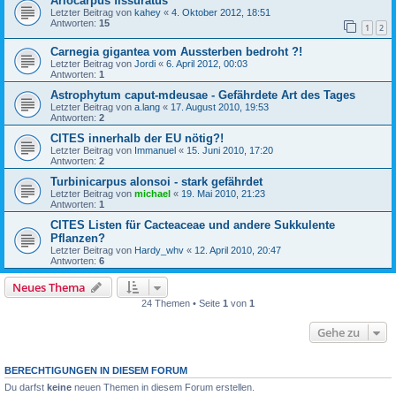
Ariocarpus fissuratus
Letzter Beitrag von
kahey
«
4. Oktober 2012, 18:51
Antworten:
15
1
2
Carnegia gigantea vom Aussterben bedroht ?!
Letzter Beitrag von
Jordi
«
6. April 2012, 00:03
Antworten:
1
Astrophytum caput-mdeusae - Gefährdete Art des Tages
Letzter Beitrag von
a.lang
«
17. August 2010, 19:53
Antworten:
2
CITES innerhalb der EU nötig?!
Letzter Beitrag von
Immanuel
«
15. Juni 2010, 17:20
Antworten:
2
Turbinicarpus alonsoi - stark gefährdet
Letzter Beitrag von
michael
«
19. Mai 2010, 21:23
Antworten:
1
CITES Listen für Cacteaceae und andere Sukkulente
Pflanzen?
Letzter Beitrag von
Hardy_whv
«
12. April 2010, 20:47
Antworten:
6
Neues Thema
24 Themen • Seite
1
von
1
Gehe zu
BERECHTIGUNGEN IN DIESEM FORUM
Du darfst
keine
neuen Themen in diesem Forum erstellen.