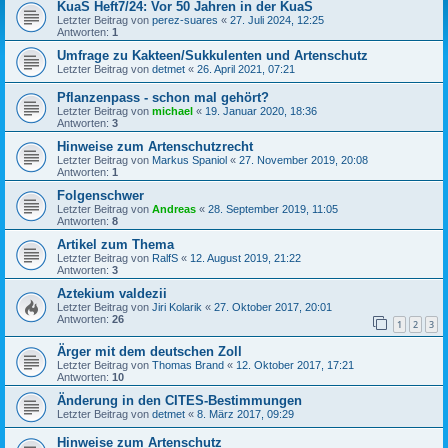
KuaS Heft7/24: Vor 50 Jahren in der KuaS
Letzter Beitrag von
perez-suares
«
27. Juli 2024, 12:25
Antworten:
1
Umfrage zu Kakteen/Sukkulenten und Artenschutz
Letzter Beitrag von
detmet
«
26. April 2021, 07:21
Pflanzenpass - schon mal gehört?
Letzter Beitrag von
michael
«
19. Januar 2020, 18:36
Antworten:
3
Hinweise zum Artenschutzrecht
Letzter Beitrag von
Markus Spaniol
«
27. November 2019, 20:08
Antworten:
1
Folgenschwer
Letzter Beitrag von
Andreas
«
28. September 2019, 11:05
Antworten:
8
Artikel zum Thema
Letzter Beitrag von
RalfS
«
12. August 2019, 21:22
Antworten:
3
Aztekium valdezii
Letzter Beitrag von
Jiri Kolarik
«
27. Oktober 2017, 20:01
Antworten:
26
1
2
3
Ärger mit dem deutschen Zoll
Letzter Beitrag von
Thomas Brand
«
12. Oktober 2017, 17:21
Antworten:
10
Änderung in den CITES-Bestimmungen
Letzter Beitrag von
detmet
«
8. März 2017, 09:29
Hinweise zum Artenschutz