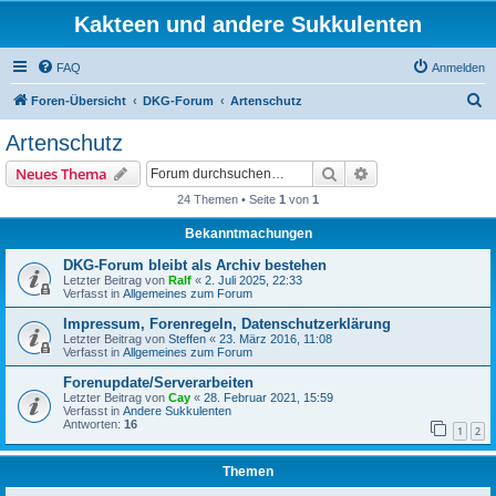
Kakteen und andere Sukkulenten
FAQ
Anmelden
S
Foren-Übersicht
DKG-Forum
Artenschutz
u
Artenschutz
c
Suche
Erweiterte Suche
Neues Thema
h
24 Themen • Seite
1
von
1
e
Bekanntmachungen
DKG-Forum bleibt als Archiv bestehen
Letzter Beitrag von
Ralf
«
2. Juli 2025, 22:33
Verfasst in
Allgemeines zum Forum
Impressum, Forenregeln, Datenschutzerklärung
Letzter Beitrag von
Steffen
«
23. März 2016, 11:08
Verfasst in
Allgemeines zum Forum
Forenupdate/Serverarbeiten
Letzter Beitrag von
Cay
«
28. Februar 2021, 15:59
Verfasst in
Andere Sukkulenten
Antworten:
16
1
2
Themen