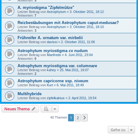
Antworten:
5
A. myriostigma "Zipfelmütze"
Letzter Beitrag von
Astrophytum
«
3. Oktober 2011, 18:12
Antworten:
7
Reizbestäubungen mit Astrophytum caput-medusae?
Letzter Beitrag von
Astrophytum
«
3. Oktober 2011, 18:10
Antworten:
3
Frühreifer A. ornatum var. mirbelii
Letzter Beitrag von
davissi
«
2. Oktober 2011, 11:06
Astrophytum myriostigma cv nudum
Letzter Beitrag von
Manfredo
«
4. Juni 2011, 23:04
Antworten:
6
Astrophytum myriostigma var. columnare
Letzter Beitrag von
kahey
«
25. Mai 2011, 19:07
Antworten:
2
Astrophytum capricorne ssp. niveum
Letzter Beitrag von
Kurt
«
6. Mai 2011, 18:49
Multihybride
Letzter Beitrag von
zipfelkaktus
«
2. April 2011, 19:54
Neues Thema
1
2
Nächste
40 Themen
Gehe zu