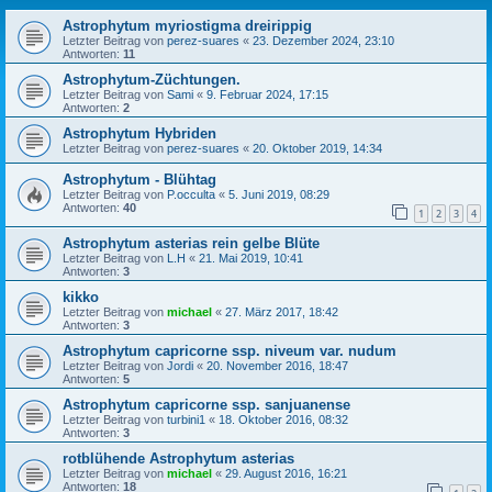
Astrophytum myriostigma dreirippig
Letzter Beitrag von
perez-suares
«
23. Dezember 2024, 23:10
Antworten:
11
Astrophytum-Züchtungen.
Letzter Beitrag von
Sami
«
9. Februar 2024, 17:15
Antworten:
2
Astrophytum Hybriden
Letzter Beitrag von
perez-suares
«
20. Oktober 2019, 14:34
Astrophytum - Blühtag
Letzter Beitrag von
P.occulta
«
5. Juni 2019, 08:29
Antworten:
40
1
2
3
4
Astrophytum asterias rein gelbe Blüte
Letzter Beitrag von
L.H
«
21. Mai 2019, 10:41
Antworten:
3
kikko
Letzter Beitrag von
michael
«
27. März 2017, 18:42
Antworten:
3
Astrophytum capricorne ssp. niveum var. nudum
Letzter Beitrag von
Jordi
«
20. November 2016, 18:47
Antworten:
5
Astrophytum capricorne ssp. sanjuanense
Letzter Beitrag von
turbini1
«
18. Oktober 2016, 08:32
Antworten:
3
rotblühende Astrophytum asterias
Letzter Beitrag von
michael
«
29. August 2016, 16:21
Antworten:
18