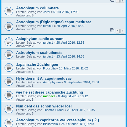
1
2
Astrophytum columnara
Letzter Beitrag von
Jordi
«
5. Juli 2016, 17:00
Antworten:
5
Astrophytum (Digiostigma) caput medusae
Letzter Beitrag von
turbini1
«
29. April 2016, 06:29
Antworten:
15
1
2
Astophytum senile aureum
Letzter Beitrag von
turbini1
«
28. April 2016, 12:53
Antworten:
2
Astrophytum coahuilensis
Letzter Beitrag von
turbini1
«
13. April 2016, 14:33
Japanische Züchtungen
Letzter Beitrag von
P.occulta
«
15. März 2016, 11:02
Antworten:
3
Hybriden mit A. caput-medusae
Letzter Beitrag von
Astrophytum
«
9. September 2014, 11:31
Antworten:
6
wie heisst diese Japanische Züchtung
Letzter Beitrag von
michael
«
8. August 2013, 19:12
Antworten:
3
Nun geht das schon wieder los!
Letzter Beitrag von
Thomas Brand
«
20. April 2012, 19:35
Antworten:
3
Astrophytum capricorne var. crassispinum ( ? )
Letzter Beitrag von
Blossfeldia
«
24. Oktober 2011, 09:44