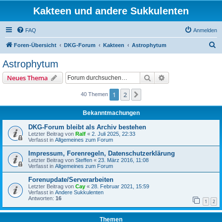
Kakteen und andere Sukkulenten
FAQ
Anmelden
S
Foren-Übersicht
DKG-Forum
Kakteen
Astrophytum
u
Astrophytum
c
Suche
Erweiterte Suche
Neues Thema
h
e
1
2
Nächste
40 Themen
Bekanntmachungen
DKG-Forum bleibt als Archiv bestehen
Letzter Beitrag von
Ralf
«
2. Juli 2025, 22:33
Verfasst in
Allgemeines zum Forum
Impressum, Forenregeln, Datenschutzerklärung
Letzter Beitrag von
Steffen
«
23. März 2016, 11:08
Verfasst in
Allgemeines zum Forum
Forenupdate/Serverarbeiten
Letzter Beitrag von
Cay
«
28. Februar 2021, 15:59
Verfasst in
Andere Sukkulenten
Antworten:
16
1
2
Themen