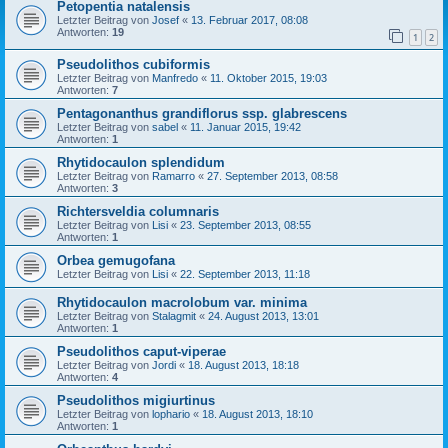
Petopentia natalensis
Letzter Beitrag von
Josef
«
13. Februar 2017, 08:08
Antworten:
19
1
2
Pseudolithos cubiformis
Letzter Beitrag von
Manfredo
«
11. Oktober 2015, 19:03
Antworten:
7
Pentagonanthus grandiflorus ssp. glabrescens
Letzter Beitrag von
sabel
«
11. Januar 2015, 19:42
Antworten:
1
Rhytidocaulon splendidum
Letzter Beitrag von
Ramarro
«
27. September 2013, 08:58
Antworten:
3
Richtersveldia columnaris
Letzter Beitrag von
Lisi
«
23. September 2013, 08:55
Antworten:
1
Orbea gemugofana
Letzter Beitrag von
Lisi
«
22. September 2013, 11:18
Rhytidocaulon macrolobum var. minima
Letzter Beitrag von
Stalagmit
«
24. August 2013, 13:01
Antworten:
1
Pseudolithos caput-viperae
Letzter Beitrag von
Jordi
«
18. August 2013, 18:18
Antworten:
4
Pseudolithos migiurtinus
Letzter Beitrag von
lophario
«
18. August 2013, 18:10
Antworten:
1