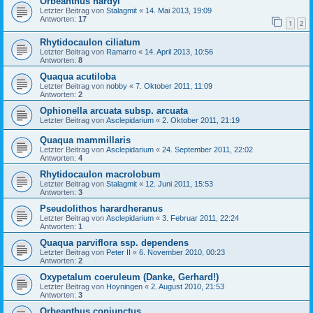
Orbeanthus hardyi
Letzter Beitrag von
Stalagmit
«
14. Mai 2013, 19:09
Antworten:
17
1
2
Rhytidocaulon ciliatum
Letzter Beitrag von
Ramarro
«
14. April 2013, 10:56
Antworten:
8
Quaqua acutiloba
Letzter Beitrag von
nobby
«
7. Oktober 2011, 11:09
Antworten:
2
Ophionella arcuata subsp. arcuata
Letzter Beitrag von
Asclepidarium
«
2. Oktober 2011, 21:19
Quaqua mammillaris
Letzter Beitrag von
Asclepidarium
«
24. September 2011, 22:02
Antworten:
4
Rhytidocaulon macrolobum
Letzter Beitrag von
Stalagmit
«
12. Juni 2011, 15:53
Antworten:
3
Pseudolithos harardheranus
Letzter Beitrag von
Asclepidarium
«
3. Februar 2011, 22:24
Antworten:
1
Quaqua parviflora ssp. dependens
Letzter Beitrag von
Peter II
«
6. November 2010, 00:23
Antworten:
2
Oxypetalum coeruleum (Danke, Gerhard!)
Letzter Beitrag von
Hoyningen
«
2. August 2010, 21:53
Antworten:
3
Orbeanthus conjunctus