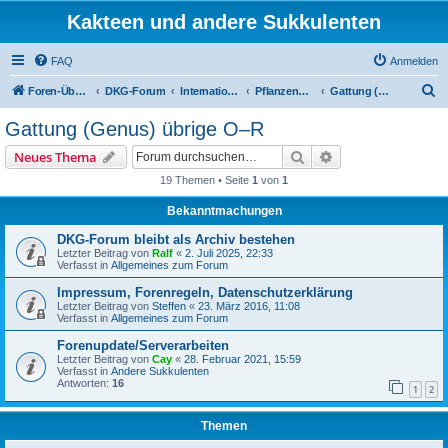
Kakteen und andere Sukkulenten
FAQ
Anmelden
S
Foren-Übersicht
DKG-Forum
International Stapeliad Group Forum
Pflanzenportraits
Gattung (Genus) übrige O–R
u
Gattung (Genus) übrige O–R
c
Suche
Erweiterte Suche
Neues Thema
h
19 Themen • Seite
1
von
1
e
Bekanntmachungen
DKG-Forum bleibt als Archiv bestehen
Letzter Beitrag von
Ralf
«
2. Juli 2025, 22:33
Verfasst in
Allgemeines zum Forum
Impressum, Forenregeln, Datenschutzerklärung
Letzter Beitrag von
Steffen
«
23. März 2016, 11:08
Verfasst in
Allgemeines zum Forum
Forenupdate/Serverarbeiten
Letzter Beitrag von
Cay
«
28. Februar 2021, 15:59
Verfasst in
Andere Sukkulenten
Antworten:
16
1
2
Themen