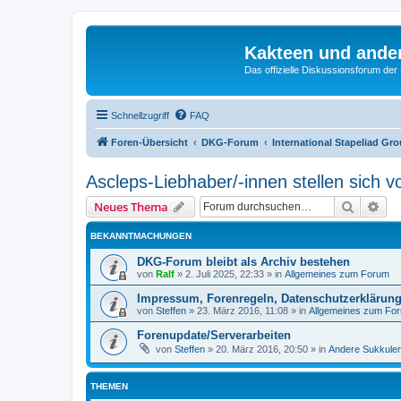
Kakteen und ande
Das offizielle Diskussionsforum de
Schnellzugriff
FAQ
Foren-Übersicht
DKG-Forum
International Stapeliad G
Ascleps-Liebhaber/-innen stellen sich v
Suche
Erw
Neues Thema
BEKANNTMACHUNGEN
DKG-Forum bleibt als Archiv bestehen
von
Ralf
»
2. Juli 2025, 22:33
» in
Allgemeines zum Forum
Impressum, Forenregeln, Datenschutzerklärun
von
Steffen
»
23. März 2016, 11:08
» in
Allgemeines zum Fo
Forenupdate/Serverarbeiten
von
Steffen
»
20. März 2016, 20:50
» in
Andere Sukkule
THEMEN