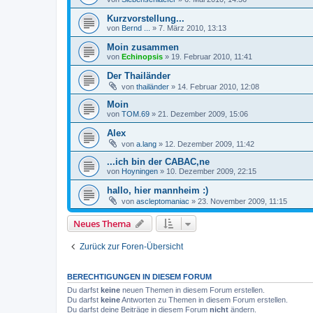
Kurzvorstellung...
von
Bernd ...
»
7. März 2010, 13:13
Moin zusammen
von
Echinopsis
»
19. Februar 2010, 11:41
Der Thailänder
von
thailänder
»
14. Februar 2010, 12:08
Moin
von
TOM.69
»
21. Dezember 2009, 15:06
Alex
von
a.lang
»
12. Dezember 2009, 11:42
...ich bin der CABAC,ne
von
Hoyningen
»
10. Dezember 2009, 22:15
hallo, hier mannheim :)
von
ascleptomaniac
»
23. November 2009, 11:15
Neues Thema
Zurück zur Foren-Übersicht
BERECHTIGUNGEN IN DIESEM FORUM
Du darfst
keine
neuen Themen in diesem Forum erstellen.
Du darfst
keine
Antworten zu Themen in diesem Forum erstellen.
Du darfst deine Beiträge in diesem Forum
nicht
ändern.