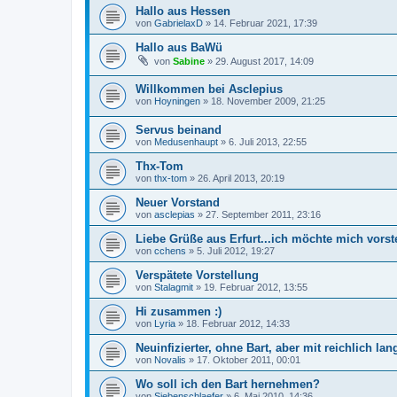
Hallo aus Hessen
von
GabrielaxD
»
14. Februar 2021, 17:39
Hallo aus BaWü
von
Sabine
»
29. August 2017, 14:09
Willkommen bei Asclepius
von
Hoyningen
»
18. November 2009, 21:25
Servus beinand
von
Medusenhaupt
»
6. Juli 2013, 22:55
Thx-Tom
von
thx-tom
»
26. April 2013, 20:19
Neuer Vorstand
von
asclepias
»
27. September 2011, 23:16
Liebe Grüße aus Erfurt...ich möchte mich vorst
von
cchens
»
5. Juli 2012, 19:27
Verspätete Vorstellung
von
Stalagmit
»
19. Februar 2012, 13:55
Hi zusammen :)
von
Lyria
»
18. Februar 2012, 14:33
Neuinfizierter, ohne Bart, aber mit reichlich lang
von
Novalis
»
17. Oktober 2011, 00:01
Wo soll ich den Bart hernehmen?
von
Siebenschlaefer
»
6. Mai 2010, 14:36