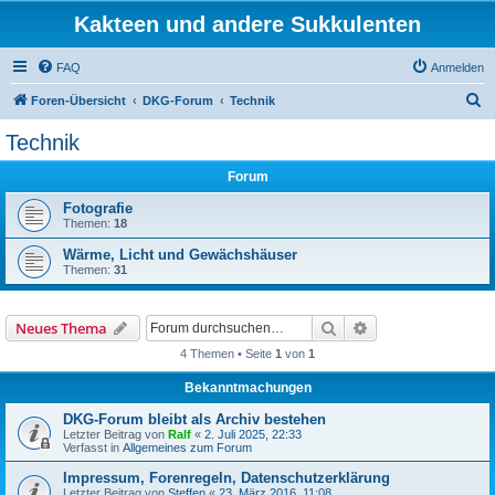
Kakteen und andere Sukkulenten
FAQ
Anmelden
S
Foren-Übersicht
DKG-Forum
Technik
u
Technik
c
Forum
h
e
Fotografie
Themen:
18
Wärme, Licht und Gewächshäuser
Themen:
31
Suche
Erweiterte Suche
Neues Thema
4 Themen • Seite
1
von
1
Bekanntmachungen
DKG-Forum bleibt als Archiv bestehen
Letzter Beitrag von
Ralf
«
2. Juli 2025, 22:33
Verfasst in
Allgemeines zum Forum
Impressum, Forenregeln, Datenschutzerklärung
Letzter Beitrag von
Steffen
«
23. März 2016, 11:08