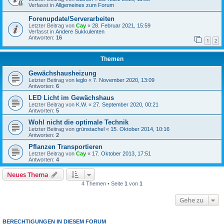
Verfasst in
Allgemeines zum Forum
Forenupdate/Serverarbeiten
Letzter Beitrag von
Cay
«
28. Februar 2021, 15:59
Verfasst in
Andere Sukkulenten
Antworten:
16
1
2
Themen
Gewächshausheizung
Letzter Beitrag von
leglo
«
7. November 2020, 13:09
Antworten:
6
LED Licht im Gewächshaus
Letzter Beitrag von
K.W.
«
27. September 2020, 00:21
Antworten:
5
Wohl nicht die optimale Technik
Letzter Beitrag von
grünstachel
«
15. Oktober 2014, 10:16
Antworten:
2
Pflanzen Transportieren
Letzter Beitrag von
Cay
«
17. Oktober 2013, 17:51
Antworten:
4
Neues Thema
4 Themen • Seite
1
von
1
Gehe zu
BERECHTIGUNGEN IN DIESEM FORUM