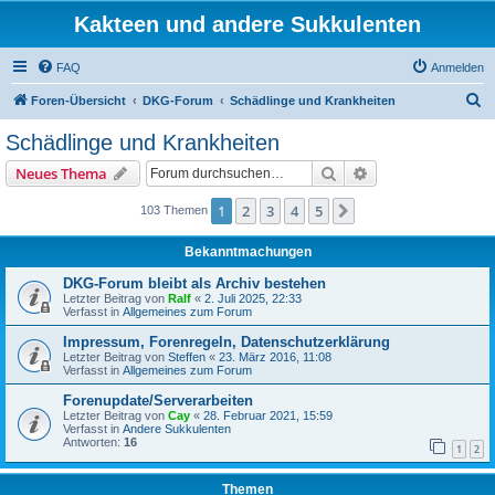
Kakteen und andere Sukkulenten
FAQ
Anmelden
S
Foren-Übersicht
DKG-Forum
Schädlinge und Krankheiten
u
Schädlinge und Krankheiten
c
Suche
Erweiterte Suche
Neues Thema
h
e
1
2
3
4
5
Nächste
103 Themen
Bekanntmachungen
DKG-Forum bleibt als Archiv bestehen
Letzter Beitrag von
Ralf
«
2. Juli 2025, 22:33
Verfasst in
Allgemeines zum Forum
Impressum, Forenregeln, Datenschutzerklärung
Letzter Beitrag von
Steffen
«
23. März 2016, 11:08
Verfasst in
Allgemeines zum Forum
Forenupdate/Serverarbeiten
Letzter Beitrag von
Cay
«
28. Februar 2021, 15:59
Verfasst in
Andere Sukkulenten
Antworten:
16
1
2
Themen