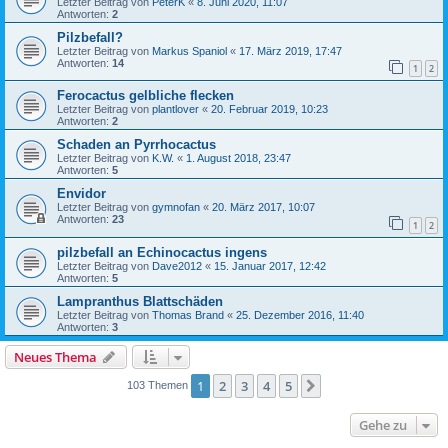
Letzter Beitrag von
PeterK
«
8. Juni 2020, 11:07
Antworten:
2
Pilzbefall?
Letzter Beitrag von
Markus Spaniol
«
17. März 2019, 17:47
Antworten:
14
1
2
Ferocactus gelbliche flecken
Letzter Beitrag von
plantlover
«
20. Februar 2019, 10:23
Antworten:
2
Schaden an Pyrrhocactus
Letzter Beitrag von
K.W.
«
1. August 2018, 23:47
Antworten:
5
Envidor
Letzter Beitrag von
gymnofan
«
20. März 2017, 10:07
Antworten:
23
1
2
pilzbefall an Echinocactus ingens
Letzter Beitrag von
Dave2012
«
15. Januar 2017, 12:42
Antworten:
5
Lampranthus Blattschäden
Letzter Beitrag von
Thomas Brand
«
25. Dezember 2016, 11:40
Antworten:
3
Neues Thema
1
2
3
4
5
Nächste
103 Themen
Gehe zu