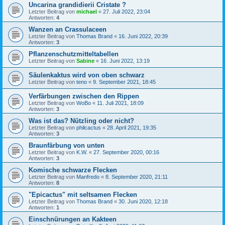
Uncarina grandidierii Cristate ?
Letzter Beitrag von
michael
«
27. Juli 2022, 23:04
Antworten:
4
Wanzen an Crassulaceen
Letzter Beitrag von
Thomas Brand
«
16. Juni 2022, 20:39
Antworten:
3
Pflanzenschutzmitteltabellen
Letzter Beitrag von
Sabine
«
16. Juni 2022, 13:19
Säulenkaktus wird von oben schwarz
Letzter Beitrag von
teno
«
9. September 2021, 18:45
Verfärbungen zwischen den Rippen
Letzter Beitrag von
WoBo
«
11. Juli 2021, 18:09
Antworten:
3
Was ist das? Nützling oder nicht?
Letzter Beitrag von
philcactus
«
28. April 2021, 19:35
Antworten:
3
Braunfärbung von unten
Letzter Beitrag von
K.W.
«
27. September 2020, 00:16
Antworten:
3
Komische schwarze Flecken
Letzter Beitrag von
Manfredo
«
8. September 2020, 21:11
Antworten:
8
"Epicactus" mit seltsamen Flecken
Letzter Beitrag von
Thomas Brand
«
30. Juni 2020, 12:18
Antworten:
1
Einschnürungen an Kakteen