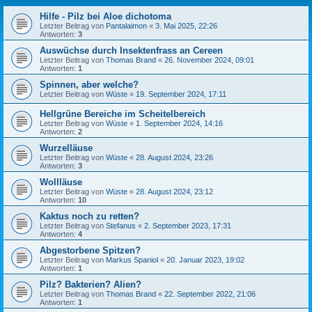
Hilfe - Pilz bei Aloe dichotoma
Letzter Beitrag von
Pantalaimon
«
3. Mai 2025, 22:26
Antworten:
3
Auswüchse durch Insektenfrass an Cereen
Letzter Beitrag von
Thomas Brand
«
26. November 2024, 09:01
Antworten:
1
Spinnen, aber welche?
Letzter Beitrag von
Wüste
«
19. September 2024, 17:11
Hellgrüne Bereiche im Scheitelbereich
Letzter Beitrag von
Wüste
«
1. September 2024, 14:16
Antworten:
2
Wurzelläuse
Letzter Beitrag von
Wüste
«
28. August 2024, 23:26
Antworten:
3
Wollläuse
Letzter Beitrag von
Wüste
«
28. August 2024, 23:12
Antworten:
10
Kaktus noch zu retten?
Letzter Beitrag von
Stefanus
«
2. September 2023, 17:31
Antworten:
4
Abgestorbene Spitzen?
Letzter Beitrag von
Markus Spaniol
«
20. Januar 2023, 19:02
Antworten:
1
Pilz? Bakterien? Alien?
Letzter Beitrag von
Thomas Brand
«
22. September 2022, 21:06
Antworten:
1