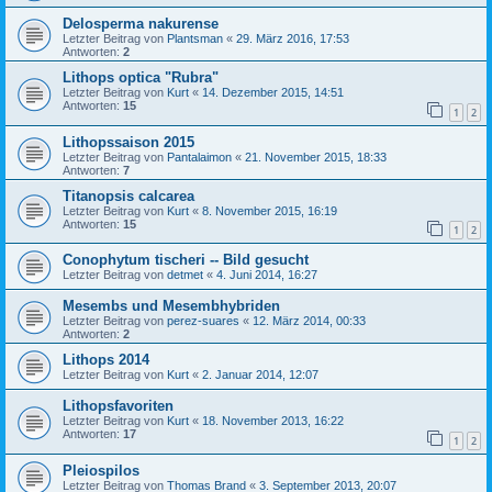
Delosperma nakurense
Letzter Beitrag von
Plantsman
«
29. März 2016, 17:53
Antworten:
2
Lithops optica "Rubra"
Letzter Beitrag von
Kurt
«
14. Dezember 2015, 14:51
Antworten:
15
1
2
Lithopssaison 2015
Letzter Beitrag von
Pantalaimon
«
21. November 2015, 18:33
Antworten:
7
Titanopsis calcarea
Letzter Beitrag von
Kurt
«
8. November 2015, 16:19
Antworten:
15
1
2
Conophytum tischeri -- Bild gesucht
Letzter Beitrag von
detmet
«
4. Juni 2014, 16:27
Mesembs und Mesembhybriden
Letzter Beitrag von
perez-suares
«
12. März 2014, 00:33
Antworten:
2
Lithops 2014
Letzter Beitrag von
Kurt
«
2. Januar 2014, 12:07
Lithopsfavoriten
Letzter Beitrag von
Kurt
«
18. November 2013, 16:22
Antworten:
17
1
2
Pleiospilos
Letzter Beitrag von
Thomas Brand
«
3. September 2013, 20:07