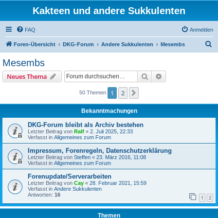
Kakteen und andere Sukkulenten
FAQ
Anmelden
S
Foren-Übersicht
DKG-Forum
Andere Sukkulenten
Mesembs
u
Mesembs
c
Suche
Erweiterte Suche
Neues Thema
h
e
1
2
Nächste
50 Themen
Bekanntmachungen
DKG-Forum bleibt als Archiv bestehen
Letzter Beitrag von
Ralf
«
2. Juli 2025, 22:33
Verfasst in
Allgemeines zum Forum
Impressum, Forenregeln, Datenschutzerklärung
Letzter Beitrag von
Steffen
«
23. März 2016, 11:08
Verfasst in
Allgemeines zum Forum
Forenupdate/Serverarbeiten
Letzter Beitrag von
Cay
«
28. Februar 2021, 15:59
Verfasst in
Andere Sukkulenten
Antworten:
16
1
2
Themen