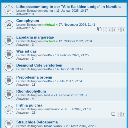
Lithopssammlung in der "Alte Kalköfen Lodge" in Namibia
Letzter Beitrag von
detmet
«
11. Januar 2025, 10:17
Antworten:
3
Conophytum
Letzter Beitrag von
michael
«
27. November 2024, 11:41
Antworten:
50
1
2
3
4
5
Lapidaria margaretae
Letzter Beitrag von
michael
«
12. Oktober 2022, 22:34
Antworten:
3
Was ist das
Letzter Beitrag von
WoBo
«
10. Februar 2022, 21:25
Antworten:
3
Desmond Cole verstorben
Letzter Beitrag von
WoBo
«
14. Juni 2018, 23:47
Prepodesma orpenii
Letzter Beitrag von
WoBo
«
17. Mai 2017, 22:54
Antworten:
11
Rhombophyllum
Letzter Beitrag von
Jordi
«
21. Februar 2017, 23:57
Antworten:
4
Frithia pulchra
Letzter Beitrag von
Pantalaimon
«
30. Juli 2016, 21:19
Antworten:
13
1
2
Strauchige Delosperma
Letzter Beitrag von
Tobias Wallek
«
29. März 2016, 20:28