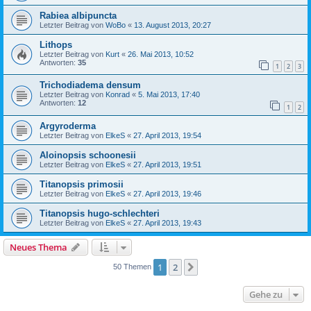
Rabiea albipuncta
Letzter Beitrag von
WoBo
«
13. August 2013, 20:27
Lithops
Letzter Beitrag von
Kurt
«
26. Mai 2013, 10:52
Antworten:
35
1
2
3
Trichodiadema densum
Letzter Beitrag von
Konrad
«
5. Mai 2013, 17:40
Antworten:
12
1
2
Argyroderma
Letzter Beitrag von
ElkeS
«
27. April 2013, 19:54
Aloinopsis schoonesii
Letzter Beitrag von
ElkeS
«
27. April 2013, 19:51
Titanopsis primosii
Letzter Beitrag von
ElkeS
«
27. April 2013, 19:46
Titanopsis hugo-schlechteri
Letzter Beitrag von
ElkeS
«
27. April 2013, 19:43
Neues Thema
1
2
Nächste
50 Themen
Gehe zu