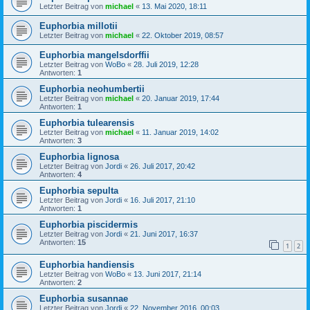
Letzter Beitrag von
michael
«
13. Mai 2020, 18:11
Euphorbia millotii
Letzter Beitrag von
michael
«
22. Oktober 2019, 08:57
Euphorbia mangelsdorffii
Letzter Beitrag von
WoBo
«
28. Juli 2019, 12:28
Antworten:
1
Euphorbia neohumbertii
Letzter Beitrag von
michael
«
20. Januar 2019, 17:44
Antworten:
1
Euphorbia tulearensis
Letzter Beitrag von
michael
«
11. Januar 2019, 14:02
Antworten:
3
Euphorbia lignosa
Letzter Beitrag von
Jordi
«
26. Juli 2017, 20:42
Antworten:
4
Euphorbia sepulta
Letzter Beitrag von
Jordi
«
16. Juli 2017, 21:10
Antworten:
1
Euphorbia piscidermis
Letzter Beitrag von
Jordi
«
21. Juni 2017, 16:37
Antworten:
15
1
2
Euphorbia handiensis
Letzter Beitrag von
WoBo
«
13. Juni 2017, 21:14
Antworten:
2
Euphorbia susannae
Letzter Beitrag von
Jordi
«
22. November 2016, 00:03