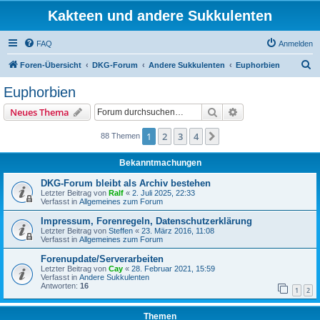
Kakteen und andere Sukkulenten
FAQ
Anmelden
S
Foren-Übersicht
DKG-Forum
Andere Sukkulenten
Euphorbien
u
Euphorbien
c
Suche
Erweiterte Suche
Neues Thema
h
e
1
2
3
4
Nächste
88 Themen
Bekanntmachungen
DKG-Forum bleibt als Archiv bestehen
Letzter Beitrag von
Ralf
«
2. Juli 2025, 22:33
Verfasst in
Allgemeines zum Forum
Impressum, Forenregeln, Datenschutzerklärung
Letzter Beitrag von
Steffen
«
23. März 2016, 11:08
Verfasst in
Allgemeines zum Forum
Forenupdate/Serverarbeiten
Letzter Beitrag von
Cay
«
28. Februar 2021, 15:59
Verfasst in
Andere Sukkulenten
Antworten:
16
1
2
Themen