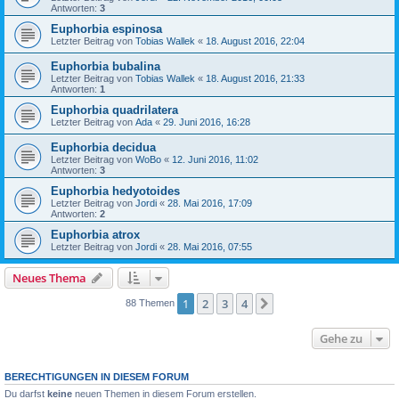
Antworten:
3
Euphorbia espinosa
Letzter Beitrag von
Tobias Wallek
«
18. August 2016, 22:04
Euphorbia bubalina
Letzter Beitrag von
Tobias Wallek
«
18. August 2016, 21:33
Antworten:
1
Euphorbia quadrilatera
Letzter Beitrag von
Ada
«
29. Juni 2016, 16:28
Euphorbia decidua
Letzter Beitrag von
WoBo
«
12. Juni 2016, 11:02
Antworten:
3
Euphorbia hedyotoides
Letzter Beitrag von
Jordi
«
28. Mai 2016, 17:09
Antworten:
2
Euphorbia atrox
Letzter Beitrag von
Jordi
«
28. Mai 2016, 07:55
Neues Thema
1
2
3
4
Nächste
88 Themen
Gehe zu
BERECHTIGUNGEN IN DIESEM FORUM
Du darfst
keine
neuen Themen in diesem Forum erstellen.