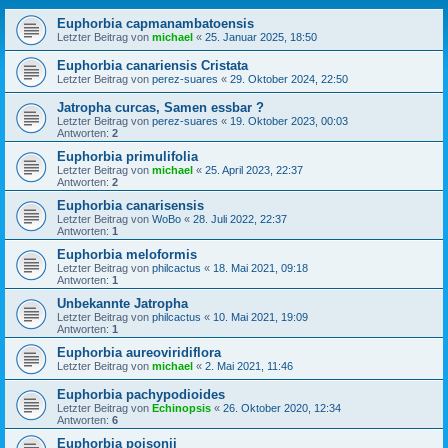
Euphorbia capmanambatoensis
Letzter Beitrag von
michael
«
25. Januar 2025, 18:50
Euphorbia canariensis Cristata
Letzter Beitrag von
perez-suares
«
29. Oktober 2024, 22:50
Jatropha curcas, Samen essbar ?
Letzter Beitrag von
perez-suares
«
19. Oktober 2023, 00:03
Antworten:
2
Euphorbia primulifolia
Letzter Beitrag von
michael
«
25. April 2023, 22:37
Antworten:
2
Euphorbia canarisensis
Letzter Beitrag von
WoBo
«
28. Juli 2022, 22:37
Antworten:
1
Euphorbia meloformis
Letzter Beitrag von
philcactus
«
18. Mai 2021, 09:18
Antworten:
1
Unbekannte Jatropha
Letzter Beitrag von
philcactus
«
10. Mai 2021, 19:09
Antworten:
1
Euphorbia aureoviridiflora
Letzter Beitrag von
michael
«
2. Mai 2021, 11:46
Euphorbia pachypodioides
Letzter Beitrag von
Echinopsis
«
26. Oktober 2020, 12:34
Antworten:
6
Euphorbia poisonii