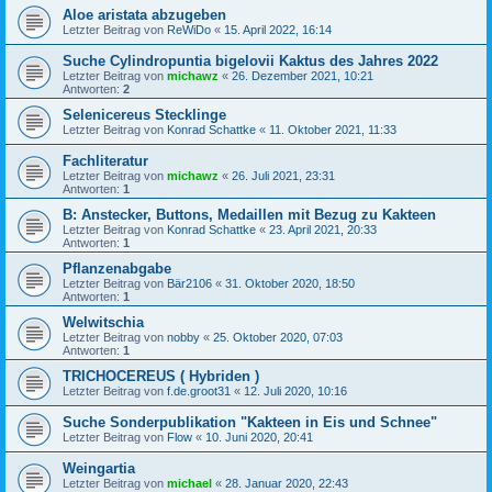
Aloe aristata abzugeben
Letzter Beitrag von
ReWiDo
«
15. April 2022, 16:14
Suche Cylindropuntia bigelovii Kaktus des Jahres 2022
Letzter Beitrag von
michawz
«
26. Dezember 2021, 10:21
Antworten:
2
Selenicereus Stecklinge
Letzter Beitrag von
Konrad Schattke
«
11. Oktober 2021, 11:33
Fachliteratur
Letzter Beitrag von
michawz
«
26. Juli 2021, 23:31
Antworten:
1
B: Anstecker, Buttons, Medaillen mit Bezug zu Kakteen
Letzter Beitrag von
Konrad Schattke
«
23. April 2021, 20:33
Antworten:
1
Pflanzenabgabe
Letzter Beitrag von
Bär2106
«
31. Oktober 2020, 18:50
Antworten:
1
Welwitschia
Letzter Beitrag von
nobby
«
25. Oktober 2020, 07:03
Antworten:
1
TRICHOCEREUS ( Hybriden )
Letzter Beitrag von
f.de.groot31
«
12. Juli 2020, 10:16
Suche Sonderpublikation "Kakteen in Eis und Schnee"
Letzter Beitrag von
Flow
«
10. Juni 2020, 20:41
Weingartia
Letzter Beitrag von
michael
«
28. Januar 2020, 22:43