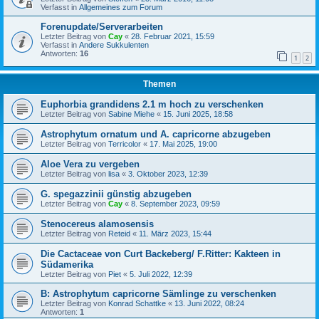
Verfasst in
Allgemeines zum Forum
Forenupdate/Serverarbeiten
Letzter Beitrag von
Cay
«
28. Februar 2021, 15:59
Verfasst in
Andere Sukkulenten
Antworten:
16
1
2
Themen
Euphorbia grandidens 2.1 m hoch zu verschenken
Letzter Beitrag von
Sabine Miehe
«
15. Juni 2025, 18:58
Astrophytum ornatum und A. capricorne abzugeben
Letzter Beitrag von
Terricolor
«
17. Mai 2025, 19:00
Aloe Vera zu vergeben
Letzter Beitrag von
lisa
«
3. Oktober 2023, 12:39
G. spegazzinii günstig abzugeben
Letzter Beitrag von
Cay
«
8. September 2023, 09:59
Stenocereus alamosensis
Letzter Beitrag von
Reteid
«
11. März 2023, 15:44
Die Cactaceae von Curt Backeberg/ F.Ritter: Kakteen in
Südamerika
Letzter Beitrag von
Piet
«
5. Juli 2022, 12:39
B: Astrophytum capricorne Sämlinge zu verschenken
Letzter Beitrag von
Konrad Schattke
«
13. Juni 2022, 08:24
Antworten:
1