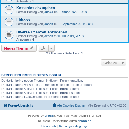
Antworten:
1
Kostenlos abzugeben
Letzter Beitrag von
jobako
«
9. Januar 2020, 10:50
Lithops
Letzter Beitrag von
jochen
«
21. September 2019, 20:55
Diverse Pflanzen abzugeben
Letzter Beitrag von
jochen
«
30. Juli 2019, 20:18
Antworten:
4
Neues Thema
20 Themen • Seite
1
von
1
Gehe zu
BERECHTIGUNGEN IN DIESEM FORUM
Du darfst
keine
neuen Themen in diesem Forum erstellen.
Du darfst
keine
Antworten zu Themen in diesem Forum erstellen.
Du darfst deine Beiträge in diesem Forum
nicht
ändern.
Du darfst deine Beiträge in diesem Forum
nicht
löschen.
Du darfst
keine
Dateianhänge in diesem Forum erstellen.
Foren-Übersicht
Alle Cookies löschen
Alle Zeiten sind
UTC+02:00
Powered by
phpBB
® Forum Software © phpBB Limited
Deutsche Übersetzung durch
phpBB.de
Datenschutz
|
Nutzungsbedingungen