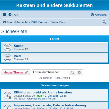
Kakteen und andere Sukkulenten
FAQ
Anmelden
S
Foren-Übersicht
DKG-Forum
Suche/Biete
u
Suche/Biete
c
Forum
h
e
Suche
Themen:
22
Biete
Themen:
22
Suche
Erweiterte Suche
Neues Thema
20 Themen • Seite
1
von
1
Bekanntmachungen
DKG-Forum bleibt als Archiv bestehen
Letzter Beitrag von
Ralf
«
2. Juli 2025, 22:33
Verfasst in
Allgemeines zum Forum
Impressum, Forenregeln, Datenschutzerklärung
Letzter Beitrag von
Steffen
«
23. März 2016, 11:08