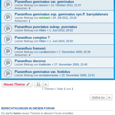
Piaranthus geminatus var. geminatus
Letzter Beitrag von
davissi
«
12. Oktober 2012, 21:07
Antworten:
4
Piaranthus geminatus ssp. geminatus syn.P. barrydalensis
Letzter Beitrag von
michael
«
24. Juli 2011, 23:26
Antworten:
1
Piaranthus punctatus subsp. punctatus
Letzter Beitrag von
Hildor
«
1. Juni 2010, 20:52
Piaranthus comptus ?
Letzter Beitrag von
Hildor
«
1. Juni 2010, 20:50
Piaranthus framesii
Letzter Beitrag von
carallümchen
«
7. Dezember 2009, 20:39
Antworten:
4
Piaranthus decorus
Letzter Beitrag von
thailänder
«
27. November 2009, 15:40
Piaranthus geminatus var. foetidus
Letzter Beitrag von
ascleptomaniac
«
22. November 2009, 13:01
Neues Thema
7 Themen • Seite
1
von
1
Gehe zu
BERECHTIGUNGEN IN DIESEM FORUM
Du darfst
keine
neuen Themen in diesem Forum erstellen.