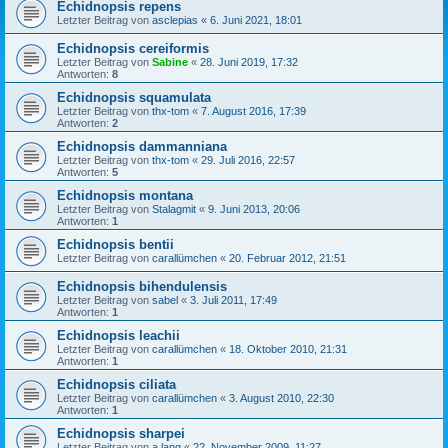
Echidnopsis repens
Letzter Beitrag von
asclepias
«
6. Juni 2021, 18:01
Echidnopsis cereiformis
Letzter Beitrag von
Sabine
«
28. Juni 2019, 17:32
Antworten:
8
Echidnopsis squamulata
Letzter Beitrag von
thx-tom
«
7. August 2016, 17:39
Antworten:
2
Echidnopsis dammanniana
Letzter Beitrag von
thx-tom
«
29. Juli 2016, 22:57
Antworten:
5
Echidnopsis montana
Letzter Beitrag von
Stalagmit
«
9. Juni 2013, 20:06
Antworten:
1
Echidnopsis bentii
Letzter Beitrag von
carallümchen
«
20. Februar 2012, 21:51
Echidnopsis bihendulensis
Letzter Beitrag von
sabel
«
3. Juli 2011, 17:49
Antworten:
1
Echidnopsis leachii
Letzter Beitrag von
carallümchen
«
18. Oktober 2010, 21:31
Antworten:
1
Echidnopsis ciliata
Letzter Beitrag von
carallümchen
«
3. August 2010, 22:30
Antworten:
1
Echidnopsis sharpei
Letzter Beitrag von
a.lang
«
22. November 2009, 11:27