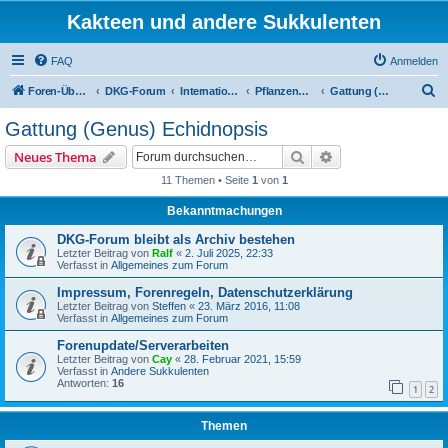
Kakteen und andere Sukkulenten
FAQ
Anmelden
S
Foren-Übersicht
DKG-Forum
International Stapeliad Group Forum
Pflanzenportraits
Gattung (Genus) Echidnopsis
u
Gattung (Genus) Echidnopsis
c
Suche
Erweiterte Suche
Neues Thema
h
11 Themen • Seite
1
von
1
e
Bekanntmachungen
DKG-Forum bleibt als Archiv bestehen
Letzter Beitrag von
Ralf
«
2. Juli 2025, 22:33
Verfasst in
Allgemeines zum Forum
Impressum, Forenregeln, Datenschutzerklärung
Letzter Beitrag von
Steffen
«
23. März 2016, 11:08
Verfasst in
Allgemeines zum Forum
Forenupdate/Serverarbeiten
Letzter Beitrag von
Cay
«
28. Februar 2021, 15:59
Verfasst in
Andere Sukkulenten
Antworten:
16
1
2
Themen