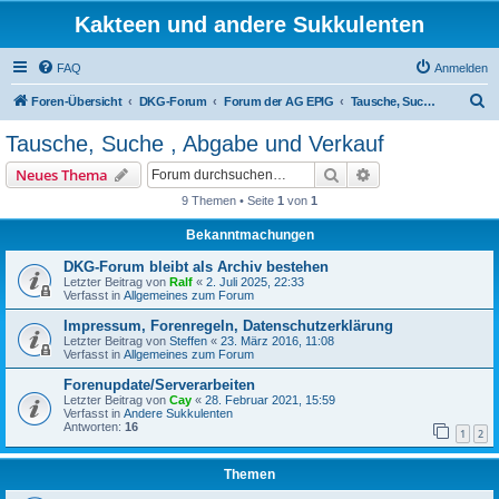
Kakteen und andere Sukkulenten
FAQ
Anmelden
S
Foren-Übersicht
DKG-Forum
Forum der AG EPIG
Tausche, Suche , Abgabe und Verkauf
u
Tausche, Suche , Abgabe und Verkauf
c
Suche
Erweiterte Suche
Neues Thema
h
9 Themen • Seite
1
von
1
e
Bekanntmachungen
DKG-Forum bleibt als Archiv bestehen
Letzter Beitrag von
Ralf
«
2. Juli 2025, 22:33
Verfasst in
Allgemeines zum Forum
Impressum, Forenregeln, Datenschutzerklärung
Letzter Beitrag von
Steffen
«
23. März 2016, 11:08
Verfasst in
Allgemeines zum Forum
Forenupdate/Serverarbeiten
Letzter Beitrag von
Cay
«
28. Februar 2021, 15:59
Verfasst in
Andere Sukkulenten
Antworten:
16
1
2
Themen