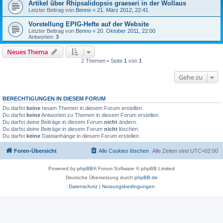
Artikel über Rhipsalidopsis graeseri in der Wollaus
Letzter Beitrag von
Benno
«
21. März 2012, 22:41
Vorstellung EPIG-Hefte auf der Website
Letzter Beitrag von
Benno
«
20. Oktober 2011, 22:00
Antworten:
3
Neues Thema
2 Themen • Seite
1
von
1
Gehe zu
BERECHTIGUNGEN IN DIESEM FORUM
Du darfst
keine
neuen Themen in diesem Forum erstellen.
Du darfst
keine
Antworten zu Themen in diesem Forum erstellen.
Du darfst deine Beiträge in diesem Forum
nicht
ändern.
Du darfst deine Beiträge in diesem Forum
nicht
löschen.
Du darfst
keine
Dateianhänge in diesem Forum erstellen.
Foren-Übersicht
Alle Cookies löschen
Alle Zeiten sind
UTC+02:00
Powered by
phpBB
® Forum Software © phpBB Limited
Deutsche Übersetzung durch
phpBB.de
Datenschutz
|
Nutzungsbedingungen