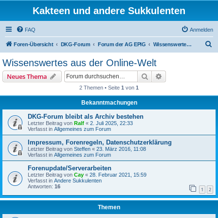
Kakteen und andere Sukkulenten
FAQ
Anmelden
S
Foren-Übersicht
DKG-Forum
Forum der AG EPIG
Wissenswertes aus der Online-Welt
u
Wissenswertes aus der Online-Welt
c
Suche
Erweiterte Suche
Neues Thema
h
2 Themen • Seite
1
von
1
e
Bekanntmachungen
DKG-Forum bleibt als Archiv bestehen
Letzter Beitrag von
Ralf
«
2. Juli 2025, 22:33
Verfasst in
Allgemeines zum Forum
Impressum, Forenregeln, Datenschutzerklärung
Letzter Beitrag von
Steffen
«
23. März 2016, 11:08
Verfasst in
Allgemeines zum Forum
Forenupdate/Serverarbeiten
Letzter Beitrag von
Cay
«
28. Februar 2021, 15:59
Verfasst in
Andere Sukkulenten
Antworten:
16
1
2
Themen