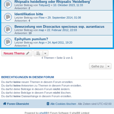
Rhipsalis heidelberg oder Rhipsalis 'Heidelberg'
Letzter Beitrag von
TobyasQ
«
10. Oktober 2023, 11:33
Antworten:
2
Identifikation bitte
Letzter Beitrag von
Flow
«
29. September 2014, 01:08
Antworten:
4
Bewurzelung von Disocactus speciosus ssp. aurantiacus
Letzter Beitrag von
map
«
22. Februar 2012, 22:03
Antworten:
10
Epihyllum pumilum?
Letzter Beitrag von
Argo
«
24. April 2011, 19:20
Antworten:
1
Neues Thema
4 Themen • Seite
1
von
1
Gehe zu
BERECHTIGUNGEN IN DIESEM FORUM
Du darfst
keine
neuen Themen in diesem Forum erstellen.
Du darfst
keine
Antworten zu Themen in diesem Forum erstellen.
Du darfst deine Beiträge in diesem Forum
nicht
ändern.
Du darfst deine Beiträge in diesem Forum
nicht
löschen.
Du darfst
keine
Dateianhänge in diesem Forum erstellen.
Foren-Übersicht
Alle Cookies löschen
Alle Zeiten sind
UTC+02:00
Powered by
phpBB
® Forum Software © phpBB Limited