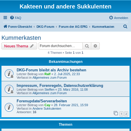
Kakteen und andere Sukkulenten
FAQ
Anmelden
S
Foren-Übersicht
DKG-Forum
Forum der AG EPIG
Kummerkasten
u
Kummerkasten
c
Suche
Erweiterte Suche
Neues Thema
h
4 Themen • Seite
1
von
1
e
Bekanntmachungen
DKG-Forum bleibt als Archiv bestehen
Letzter Beitrag von
Ralf
«
2. Juli 2025, 22:33
Verfasst in
Allgemeines zum Forum
Impressum, Forenregeln, Datenschutzerklärung
Letzter Beitrag von
Steffen
«
23. März 2016, 11:08
Verfasst in
Allgemeines zum Forum
Forenupdate/Serverarbeiten
Letzter Beitrag von
Cay
«
28. Februar 2021, 15:59
Verfasst in
Andere Sukkulenten
Antworten:
16
1
2
Themen