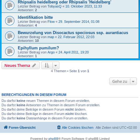
Rhipsalis heidelberg oder Rhipsalis 'Heidelberg'
Letzter Beitrag von
TobyasQ
«
10. Oktober 2023, 11:33
Antworten:
2
Identifikation bitte
Letzter Beitrag von
Flow
«
29. September 2014, 01:08
Antworten:
4
Bewurzelung von Disocactus speciosus ssp. aurantiacus
Letzter Beitrag von
map
«
22. Februar 2012, 22:03
Antworten:
10
Epihyllum pumilum?
Letzter Beitrag von
Argo
«
24. April 2011, 19:20
Antworten:
1
Neues Thema
4 Themen • Seite
1
von
1
Gehe zu
BERECHTIGUNGEN IN DIESEM FORUM
Du darfst
keine
neuen Themen in diesem Forum erstellen.
Du darfst
keine
Antworten zu Themen in diesem Forum erstellen.
Du darfst deine Beiträge in diesem Forum
nicht
ändern.
Du darfst deine Beiträge in diesem Forum
nicht
löschen.
Du darfst
keine
Dateianhänge in diesem Forum erstellen.
Foren-Übersicht
Alle Cookies löschen
Alle Zeiten sind
UTC+02:00
Powered by
phpBB
® Forum Software © phpBB Limited