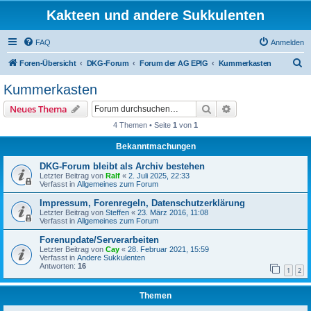
Kakteen und andere Sukkulenten
FAQ
Anmelden
S
Foren-Übersicht
DKG-Forum
Forum der AG EPIG
Kummerkasten
u
Kummerkasten
c
Suche
Erweiterte Suche
Neues Thema
h
4 Themen • Seite
1
von
1
e
Bekanntmachungen
DKG-Forum bleibt als Archiv bestehen
Letzter Beitrag von
Ralf
«
2. Juli 2025, 22:33
Verfasst in
Allgemeines zum Forum
Impressum, Forenregeln, Datenschutzerklärung
Letzter Beitrag von
Steffen
«
23. März 2016, 11:08
Verfasst in
Allgemeines zum Forum
Forenupdate/Serverarbeiten
Letzter Beitrag von
Cay
«
28. Februar 2021, 15:59
Verfasst in
Andere Sukkulenten
Antworten:
16
1
2
Themen