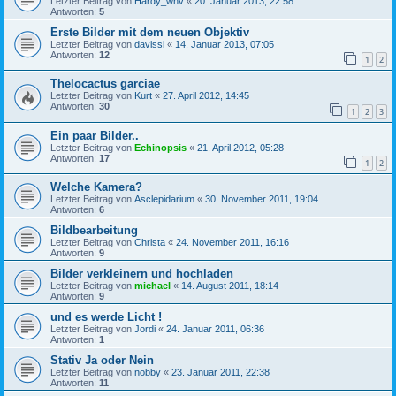
Letzter Beitrag von
Hardy_whv
«
20. Januar 2013, 22:58
Antworten:
5
Erste Bilder mit dem neuen Objektiv
Letzter Beitrag von
davissi
«
14. Januar 2013, 07:05
Antworten:
12
1
2
Thelocactus garciae
Letzter Beitrag von
Kurt
«
27. April 2012, 14:45
Antworten:
30
1
2
3
Ein paar Bilder..
Letzter Beitrag von
Echinopsis
«
21. April 2012, 05:28
Antworten:
17
1
2
Welche Kamera?
Letzter Beitrag von
Asclepidarium
«
30. November 2011, 19:04
Antworten:
6
Bildbearbeitung
Letzter Beitrag von
Christa
«
24. November 2011, 16:16
Antworten:
9
Bilder verkleinern und hochladen
Letzter Beitrag von
michael
«
14. August 2011, 18:14
Antworten:
9
und es werde Licht !
Letzter Beitrag von
Jordi
«
24. Januar 2011, 06:36
Antworten:
1
Stativ Ja oder Nein
Letzter Beitrag von
nobby
«
23. Januar 2011, 22:38
Antworten:
11