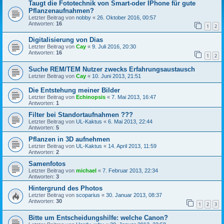
Taugt die Fototechnik von Smart-oder IPhone für gute
Pflanzenaufnahmen?
Letzter Beitrag von
nobby
«
26. Oktober 2016, 00:57
Antworten:
16
1
2
Digitalisierung von Dias
Letzter Beitrag von
Cay
«
9. Juli 2016, 20:30
Antworten:
16
1
2
Suche REM/TEM Nutzer zwecks Erfahrungsaustausch
Letzter Beitrag von
Cay
«
10. Juni 2013, 21:51
Die Entstehung meiner Bilder
Letzter Beitrag von
Echinopsis
«
7. Mai 2013, 16:47
Antworten:
1
Filter bei Standortaufnahmen ???
Letzter Beitrag von
UL-Kaktus
«
6. Mai 2013, 22:44
Antworten:
5
Pflanzen in 3D aufnehmen
Letzter Beitrag von
UL-Kaktus
«
14. April 2013, 11:59
Antworten:
2
Samenfotos
Letzter Beitrag von
michael
«
7. Februar 2013, 22:34
Antworten:
3
Hintergrund des Photos
Letzter Beitrag von
scoparius
«
30. Januar 2013, 08:37
Antworten:
30
1
2
3
Bitte um Entscheidungshilfe: welche Canon?