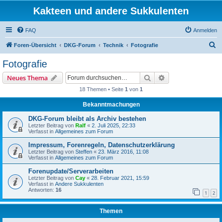
Kakteen und andere Sukkulenten
FAQ
Anmelden
S
Foren-Übersicht
DKG-Forum
Technik
Fotografie
u
Fotografie
c
Suche
Erweiterte Suche
Neues Thema
h
18 Themen • Seite
1
von
1
e
Bekanntmachungen
DKG-Forum bleibt als Archiv bestehen
Letzter Beitrag von
Ralf
«
2. Juli 2025, 22:33
Verfasst in
Allgemeines zum Forum
Impressum, Forenregeln, Datenschutzerklärung
Letzter Beitrag von
Steffen
«
23. März 2016, 11:08
Verfasst in
Allgemeines zum Forum
Forenupdate/Serverarbeiten
Letzter Beitrag von
Cay
«
28. Februar 2021, 15:59
Verfasst in
Andere Sukkulenten
Antworten:
16
1
2
Themen