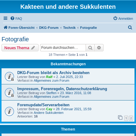
Kakteen und andere Sukkulenten
FAQ
Anmelden
S
Foren-Übersicht
DKG-Forum
Technik
Fotografie
u
Fotografie
c
Suche
Erweiterte Suche
Neues Thema
h
18 Themen • Seite
1
von
1
e
Bekanntmachungen
DKG-Forum bleibt als Archiv bestehen
Letzter Beitrag von
Ralf
«
2. Juli 2025, 22:33
Verfasst in
Allgemeines zum Forum
Impressum, Forenregeln, Datenschutzerklärung
Letzter Beitrag von
Steffen
«
23. März 2016, 11:08
Verfasst in
Allgemeines zum Forum
Forenupdate/Serverarbeiten
Letzter Beitrag von
Cay
«
28. Februar 2021, 15:59
Verfasst in
Andere Sukkulenten
Antworten:
16
1
2
Themen