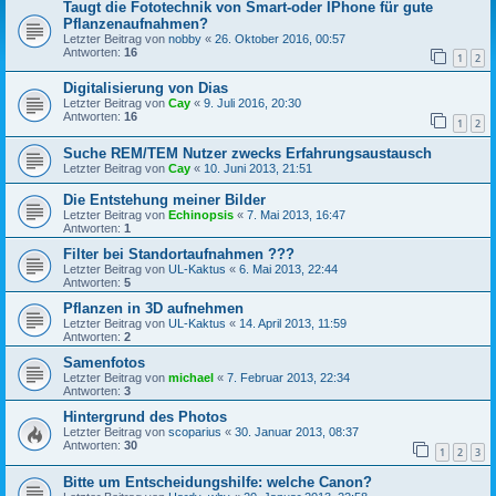
Taugt die Fototechnik von Smart-oder IPhone für gute
Pflanzenaufnahmen?
Letzter Beitrag von
nobby
«
26. Oktober 2016, 00:57
Antworten:
16
1
2
Digitalisierung von Dias
Letzter Beitrag von
Cay
«
9. Juli 2016, 20:30
Antworten:
16
1
2
Suche REM/TEM Nutzer zwecks Erfahrungsaustausch
Letzter Beitrag von
Cay
«
10. Juni 2013, 21:51
Die Entstehung meiner Bilder
Letzter Beitrag von
Echinopsis
«
7. Mai 2013, 16:47
Antworten:
1
Filter bei Standortaufnahmen ???
Letzter Beitrag von
UL-Kaktus
«
6. Mai 2013, 22:44
Antworten:
5
Pflanzen in 3D aufnehmen
Letzter Beitrag von
UL-Kaktus
«
14. April 2013, 11:59
Antworten:
2
Samenfotos
Letzter Beitrag von
michael
«
7. Februar 2013, 22:34
Antworten:
3
Hintergrund des Photos
Letzter Beitrag von
scoparius
«
30. Januar 2013, 08:37
Antworten:
30
1
2
3
Bitte um Entscheidungshilfe: welche Canon?