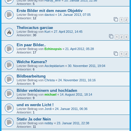
Letzter Beitrag von
Hardy_whv
«
20. Januar 2013, 22:58
Antworten:
5
Erste Bilder mit dem neuen Objektiv
Letzter Beitrag von
davissi
«
14. Januar 2013, 07:05
Antworten:
12
1
2
Thelocactus garciae
Letzter Beitrag von
Kurt
«
27. April 2012, 14:45
Antworten:
30
1
2
3
Ein paar Bilder..
Letzter Beitrag von
Echinopsis
«
21. April 2012, 05:28
Antworten:
17
1
2
Welche Kamera?
Letzter Beitrag von
Asclepidarium
«
30. November 2011, 19:04
Antworten:
6
Bildbearbeitung
Letzter Beitrag von
Christa
«
24. November 2011, 16:16
Antworten:
9
Bilder verkleinern und hochladen
Letzter Beitrag von
michael
«
14. August 2011, 18:14
Antworten:
9
und es werde Licht !
Letzter Beitrag von
Jordi
«
24. Januar 2011, 06:36
Antworten:
1
Stativ Ja oder Nein
Letzter Beitrag von
nobby
«
23. Januar 2011, 22:38
Antworten:
11