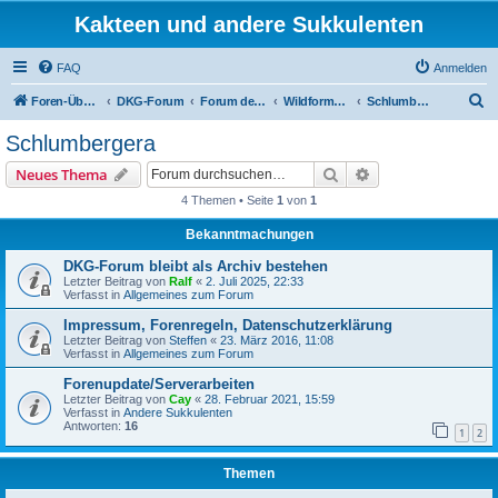
Kakteen und andere Sukkulenten
FAQ
Anmelden
S
Foren-Übersicht
DKG-Forum
Forum der AG EPIG
Wildformen 3
Schlumbergera
u
Schlumbergera
c
Suche
Erweiterte Suche
Neues Thema
h
4 Themen • Seite
1
von
1
e
Bekanntmachungen
DKG-Forum bleibt als Archiv bestehen
Letzter Beitrag von
Ralf
«
2. Juli 2025, 22:33
Verfasst in
Allgemeines zum Forum
Impressum, Forenregeln, Datenschutzerklärung
Letzter Beitrag von
Steffen
«
23. März 2016, 11:08
Verfasst in
Allgemeines zum Forum
Forenupdate/Serverarbeiten
Letzter Beitrag von
Cay
«
28. Februar 2021, 15:59
Verfasst in
Andere Sukkulenten
Antworten:
16
1
2
Themen