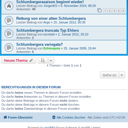
Schlumbergerasaison beginnt wieder!
Letzter Beitrag von
JürgenKS
«
9. November 2024, 08:29
Antworten:
49
1
2
3
4
5
Rettung von einer alten Schlumbergera
Letzter Beitrag von
Argo
«
15. Januar 2012, 00:35
Schlumbergera truncata Typ Ehlers
Letzter Beitrag von
turmtobi
«
2. Januar 2012, 20:10
Antworten:
2
Schlumbergera variegata?
Letzter Beitrag von
Echinopsis
«
25. Januar 2009, 19:44
Antworten:
6
Neues Thema
4 Themen • Seite
1
von
1
Gehe zu
BERECHTIGUNGEN IN DIESEM FORUM
Du darfst
keine
neuen Themen in diesem Forum erstellen.
Du darfst
keine
Antworten zu Themen in diesem Forum erstellen.
Du darfst deine Beiträge in diesem Forum
nicht
ändern.
Du darfst deine Beiträge in diesem Forum
nicht
löschen.
Du darfst
keine
Dateianhänge in diesem Forum erstellen.
Foren-Übersicht
Alle Cookies löschen
Alle Zeiten sind
UTC+02:00
Powered by
phpBB
® Forum Software © phpBB Limited