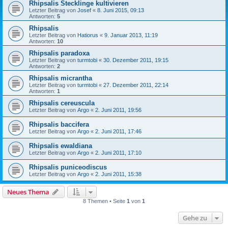
Rhipsalis Stecklinge kultivieren
Letzter Beitrag von
Josef
«
8. Juni 2015, 09:13
Antworten:
5
Rhipsalis
Letzter Beitrag von
Hatiorus
«
9. Januar 2013, 11:19
Antworten:
10
Rhipsalis paradoxa
Letzter Beitrag von
turmtobi
«
30. Dezember 2011, 19:15
Antworten:
2
Rhipsalis micrantha
Letzter Beitrag von
turmtobi
«
27. Dezember 2011, 22:14
Antworten:
1
Rhipsalis cereuscula
Letzter Beitrag von
Argo
«
2. Juni 2011, 19:56
Rhipsalis baccifera
Letzter Beitrag von
Argo
«
2. Juni 2011, 17:46
Rhipsalis ewaldiana
Letzter Beitrag von
Argo
«
2. Juni 2011, 17:10
Rhipsalis puniceodiscus
Letzter Beitrag von
Argo
«
2. Juni 2011, 15:38
Neues Thema
8 Themen • Seite
1
von
1
Gehe zu