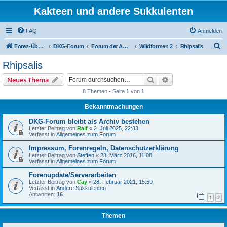
Kakteen und andere Sukkulenten
FAQ
Anmelden
S
Foren-Übersicht
DKG-Forum
Forum der AG EPIG
Wildformen 2
Rhipsalis
u
Rhipsalis
c
Suche
Erweiterte Suche
Neues Thema
h
8 Themen • Seite
1
von
1
e
Bekanntmachungen
DKG-Forum bleibt als Archiv bestehen
Letzter Beitrag von
Ralf
«
2. Juli 2025, 22:33
Verfasst in
Allgemeines zum Forum
Impressum, Forenregeln, Datenschutzerklärung
Letzter Beitrag von
Steffen
«
23. März 2016, 11:08
Verfasst in
Allgemeines zum Forum
Forenupdate/Serverarbeiten
Letzter Beitrag von
Cay
«
28. Februar 2021, 15:59
Verfasst in
Andere Sukkulenten
Antworten:
16
1
2
Themen