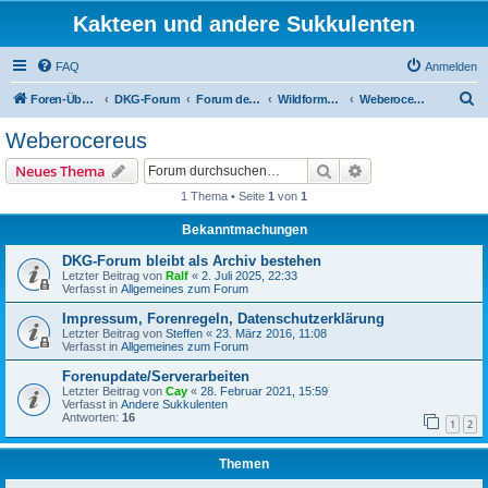
Kakteen und andere Sukkulenten
FAQ
Anmelden
S
Foren-Übersicht
DKG-Forum
Forum der AG EPIG
Wildformen 1
Weberocereus
u
Weberocereus
c
Suche
Erweiterte Suche
Neues Thema
h
1 Thema • Seite
1
von
1
e
Bekanntmachungen
DKG-Forum bleibt als Archiv bestehen
Letzter Beitrag von
Ralf
«
2. Juli 2025, 22:33
Verfasst in
Allgemeines zum Forum
Impressum, Forenregeln, Datenschutzerklärung
Letzter Beitrag von
Steffen
«
23. März 2016, 11:08
Verfasst in
Allgemeines zum Forum
Forenupdate/Serverarbeiten
Letzter Beitrag von
Cay
«
28. Februar 2021, 15:59
Verfasst in
Andere Sukkulenten
Antworten:
16
1
2
Themen