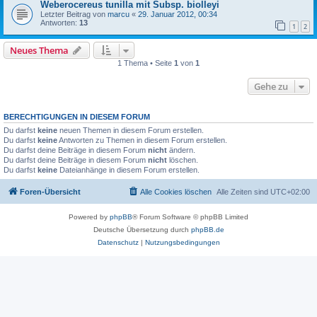
Weberocereus tunilla mit Subsp. biolleyi
Letzter Beitrag von
marcu
«
29. Januar 2012, 00:34
Antworten:
13
1
2
Neues Thema
1 Thema • Seite
1
von
1
Gehe zu
BERECHTIGUNGEN IN DIESEM FORUM
Du darfst
keine
neuen Themen in diesem Forum erstellen.
Du darfst
keine
Antworten zu Themen in diesem Forum erstellen.
Du darfst deine Beiträge in diesem Forum
nicht
ändern.
Du darfst deine Beiträge in diesem Forum
nicht
löschen.
Du darfst
keine
Dateianhänge in diesem Forum erstellen.
Foren-Übersicht
Alle Cookies löschen
Alle Zeiten sind
UTC+02:00
Powered by
phpBB
® Forum Software © phpBB Limited
Deutsche Übersetzung durch
phpBB.de
Datenschutz
|
Nutzungsbedingungen