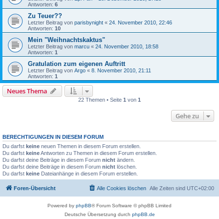
Antworten:
6
Zu Teuer??
Letzter Beitrag von
parisbynight
«
24. November 2010, 22:46
Antworten:
10
Mein "Weihnachtskaktus"
Letzter Beitrag von
marcu
«
24. November 2010, 18:58
Antworten:
1
Gratulation zum eigenen Auftritt
Letzter Beitrag von
Argo
«
8. November 2010, 21:11
Antworten:
1
Neues Thema
22 Themen • Seite
1
von
1
Gehe zu
BERECHTIGUNGEN IN DIESEM FORUM
Du darfst
keine
neuen Themen in diesem Forum erstellen.
Du darfst
keine
Antworten zu Themen in diesem Forum erstellen.
Du darfst deine Beiträge in diesem Forum
nicht
ändern.
Du darfst deine Beiträge in diesem Forum
nicht
löschen.
Du darfst
keine
Dateianhänge in diesem Forum erstellen.
Foren-Übersicht
Alle Cookies löschen
Alle Zeiten sind
UTC+02:00
Powered by
phpBB
® Forum Software © phpBB Limited
Deutsche Übersetzung durch
phpBB.de