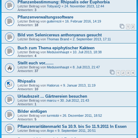
Pflanzenbestimmung: Rhipsalis oder Euphorbia
Letzter Beitrag von
TobyasQ
«
24. November 2023, 12:44
Antworten:
3
Pflanzenverwaltungssoftware
Letzter Beitrag von
guiterrezii
«
16. Februar 2016, 14:19
Antworten:
18
1
2
Bild von Selenicereus anthonyanus gesucht
Letzter Beitrag von
Thomas Brand
«
2. September 2013, 17:11
Buch zum Thema epiphytischer Kakteen
Letzter Beitrag von
Medusenhaupt
«
10. Juli 2013, 18:38
Antworten:
4
Stellt euch vor.......
Letzter Beitrag von
Medusenhaupt
«
8. Juli 2013, 21:47
Antworten:
37
1
2
3
4
Rhipsalis
Letzter Beitrag von
Hatiorus
«
9. Januar 2013, 11:19
Antworten:
10
Urlaubszeit ... Gärtnereien besuchen
Letzter Beitrag von
marcu
«
30. Juli 2012, 21:43
Antworten:
1
Bilder einfügen
Letzter Beitrag von
turmtobi
«
26. Dezember 2011, 18:52
Antworten:
5
Pflanzenraritätenmarkt Sa 10.9. bis So 11.9.2011 In Essen
Letzter Beitrag von
Argo
«
9. September 2011, 20:51