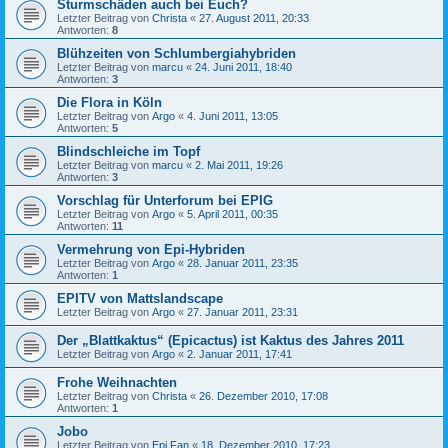
Sturmschäden auch bei Euch?
Letzter Beitrag von
Christa
«
27. August 2011, 20:33
Antworten:
8
Blühzeiten von Schlumbergiahybriden
Letzter Beitrag von
marcu
«
24. Juni 2011, 18:40
Antworten:
3
Die Flora in Köln
Letzter Beitrag von
Argo
«
4. Juni 2011, 13:05
Antworten:
5
Blindschleiche im Topf
Letzter Beitrag von
marcu
«
2. Mai 2011, 19:26
Antworten:
3
Vorschlag für Unterforum bei EPIG
Letzter Beitrag von
Argo
«
5. April 2011, 00:35
Antworten:
11
Vermehrung von Epi-Hybriden
Letzter Beitrag von
Argo
«
28. Januar 2011, 23:35
Antworten:
1
EPITV von Mattslandscape
Letzter Beitrag von
Argo
«
27. Januar 2011, 23:31
Der „Blattkaktus“ (Epicactus) ist Kaktus des Jahres 2011
Letzter Beitrag von
Argo
«
2. Januar 2011, 17:41
Frohe Weihnachten
Letzter Beitrag von
Christa
«
26. Dezember 2010, 17:08
Antworten:
1
Jobo
Letzter Beitrag von
Epi Fan
«
18. Dezember 2010, 17:23