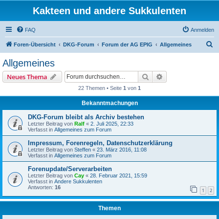
Kakteen und andere Sukkulenten
FAQ
Anmelden
S
Foren-Übersicht
DKG-Forum
Forum der AG EPIG
Allgemeines
u
Allgemeines
c
Suche
Erweiterte Suche
Neues Thema
h
22 Themen • Seite
1
von
1
e
Bekanntmachungen
DKG-Forum bleibt als Archiv bestehen
Letzter Beitrag von
Ralf
«
2. Juli 2025, 22:33
Verfasst in
Allgemeines zum Forum
Impressum, Forenregeln, Datenschutzerklärung
Letzter Beitrag von
Steffen
«
23. März 2016, 11:08
Verfasst in
Allgemeines zum Forum
Forenupdate/Serverarbeiten
Letzter Beitrag von
Cay
«
28. Februar 2021, 15:59
Verfasst in
Andere Sukkulenten
Antworten:
16
1
2
Themen