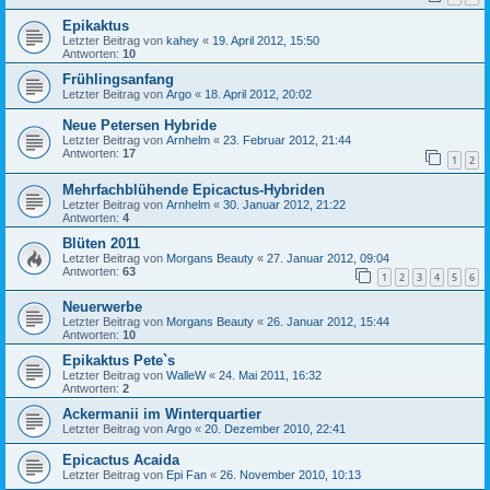
Epikaktus
Letzter Beitrag von
kahey
«
19. April 2012, 15:50
Antworten:
10
Frühlingsanfang
Letzter Beitrag von
Argo
«
18. April 2012, 20:02
Neue Petersen Hybride
Letzter Beitrag von
Arnhelm
«
23. Februar 2012, 21:44
Antworten:
17
1
2
Mehrfachblühende Epicactus-Hybriden
Letzter Beitrag von
Arnhelm
«
30. Januar 2012, 21:22
Antworten:
4
Blüten 2011
Letzter Beitrag von
Morgans Beauty
«
27. Januar 2012, 09:04
Antworten:
63
1
2
3
4
5
6
Neuerwerbe
Letzter Beitrag von
Morgans Beauty
«
26. Januar 2012, 15:44
Antworten:
10
Epikaktus Pete`s
Letzter Beitrag von
WalleW
«
24. Mai 2011, 16:32
Antworten:
2
Ackermanii im Winterquartier
Letzter Beitrag von
Argo
«
20. Dezember 2010, 22:41
Epicactus Acaida
Letzter Beitrag von
Epi Fan
«
26. November 2010, 10:13