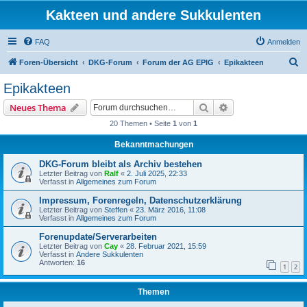
Kakteen und andere Sukkulenten
FAQ
Anmelden
S
Foren-Übersicht
DKG-Forum
Forum der AG EPIG
Epikakteen
u
Epikakteen
c
Suche
Erweiterte Suche
Neues Thema
h
20 Themen • Seite
1
von
1
e
Bekanntmachungen
DKG-Forum bleibt als Archiv bestehen
Letzter Beitrag von
Ralf
«
2. Juli 2025, 22:33
Verfasst in
Allgemeines zum Forum
Impressum, Forenregeln, Datenschutzerklärung
Letzter Beitrag von
Steffen
«
23. März 2016, 11:08
Verfasst in
Allgemeines zum Forum
Forenupdate/Serverarbeiten
Letzter Beitrag von
Cay
«
28. Februar 2021, 15:59
Verfasst in
Andere Sukkulenten
Antworten:
16
1
2
Themen