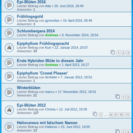
Epi-Blüten 2016
Letzter Beitrag von
Ada
«
20. Juni 2016, 18:49
Antworten:
1
Frühlingsgold
Letzter Beitrag von
gymnofan
«
19. April 2016, 09:49
Antworten:
3
Schlumbergara 2014
Letzter Beitrag von
Andreas
«
9. November 2014, 19:54
Epiphyllum Frühlingspracht
Letzter Beitrag von
Kurt
«
22. Januar 2014, 20:07
Antworten:
33
1
2
3
Erste Hybriden Blüte in diesem Jahr
Letzter Beitrag von
Andreas
«
1. April 2013, 16:27
Epiphyllum 'Crowd Pleaser'
Letzter Beitrag von
Arnhelm
«
7. Januar 2013, 18:52
Antworten:
1
Winterblüten
Letzter Beitrag von
marcu
«
17. November 2012, 18:01
Antworten:
21
1
2
Epi-Blüten 2012
Letzter Beitrag von
Christa
«
12. Juli 2012, 19:39
Antworten:
127
1
8
9
10
11
…
Heliocereus mit falschem Namen
Letzter Beitrag von
Hatiorus
«
23. Juni 2012, 19:55
Antworten:
13
1
2