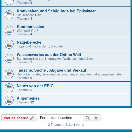
Themen:
9
Krankheiten und Schädlinge bei Epikakteen
Die schnelle Hilfe
Themen:
4
Kummerkasten
Wer weiß Rat?
Themen:
4
Ratgeberecke
Tipps und Tricks der Epifreunde
Wissenswertes aus der Online-Welt
Sammelsurium von informativen Webseiten und Links
Themen:
2
Tausche, Suche , Abgabe und Verkauf
Die Ecke für alle, die etwas zu tauschen, zu suchen und abzugeben haben
Themen:
9
Neues von der EPIG
Themen:
5
Allgemeines
Themen:
22
Suche
Erweiterte Suche
Neues Thema
2 Themen • Seite
1
von
1