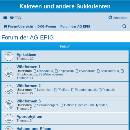
Kakteen und andere Sukkulenten
FAQ
Anmelden
S
Foren-Übersicht
DKG-Forum
Forum der AG EPIG
u
Forum der AG EPIG
c
Forum
h
e
Epikakteen
Themen:
20
Wildformen 1
Unterforen:
Disocactus
,
Epiphyllum
,
Hylocereus
,
Selenicereus
,
Strophocactus
,
Weberocereus
Themen:
17
Wildformen 2
Unterforen:
Lepismium
,
Pfeiffera
,
Pseudorhipsalis
,
Rhipsalis
Themen:
22
Wildformen 3
Unterforen:
Schlumbergera
,
Hatiora (Species und Hybriden)
Themen:
7
Aporophyllum
Themen:
3
Haltung und Pflege