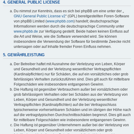
4. GENERAL PUBLIC LICENSE
Du nimmst zur Kenntnis, dass es sich bei phpBB um eine unter der „
GNU General Public License v2
“ (GPL) bereitgestellten Foren-Software
von phpBB Limited (
www.phpbb.com
) handelt; deutschsprachige
Informationen werden durch die deutschsprachige Community unter
www.phpbb.de
zur Verfügung gestellt. Beide haben keinen Einfluss auf
die Art und Weise, wie die Software verwendet wird. Sie können
insbesondere die Verwendung der Software für bestimmte Zwecke nicht
untersagen oder auf Inhalte fremder Foren Einfluss nehmen.
5. GEWÄHRLEISTUNG
Der Betreiber haftet mit Ausnahme der Verletzung von Leben, Körper
und Gesundheit und der Verletzung wesentlicher Vertragspflichten
(Kardinalpflichten) nur für Schäden, die auf ein vorsätzliches oder grob
fahrlässiges Verhalten zurückzuführen sind. Dies gilt auch für mittelbare
Folgeschäden wie insbesondere entgangenen Gewinn.
Die Haftung ist gegenüber Verbrauchern außer bei vorsätzlichem oder
grob fahrlässigem Verhalten oder bei Schäden aus der Verletzung von
Leben, Körper und Gesundheit und der Verletzung wesentlicher
Vertragspflichten (Kardinalpflichten) auf die bei Vertragsschluss
typischerweise vorhersehbaren Schäden und im übrigen der Höhe nach
auf die vertragstypischen Durchschnittsschäden begrenzt. Dies gilt auch
für mittelbare Folgeschäden wie insbesondere entgangenen Gewinn.
Die Haftung ist gegenüber Unternehmern außer bei der Verletzung von
Leben, Körper und Gesundheit oder vorsätzlichem oder grob