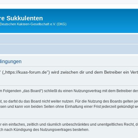
re Sukkulenten
r Deutschen Kakteen-Gesellschaft e.V. (DKG)
dingungen
 („https://kuas-forum.de“) wird zwischen dir und dem Betreiber ein Ve
m Folgenden „das Board“) schließt du einen Nutzungsvertrag mit dem Betreiber des 
 so darfst du das Board nicht weiter nutzen. Für die Nutzung des Boards gelten jew
sen und kann von beiden Seiten ohne Einhaltung einer Frist jederzeit gekündigt w
ber ein einfaches, zeitlich und räumlich unbeschränktes und unentgeltliches Recht
auch nach Kündigung des Nutzungsvertrages bestehen.