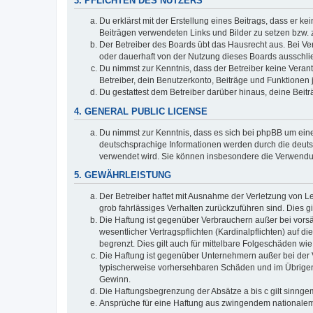
3. PFLICHTEN DES NUTZERS
Du erklärst mit der Erstellung eines Beitrags, dass er ke
Beiträgen verwendeten Links und Bilder zu setzen bzw.
Der Betreiber des Boards übt das Hausrecht aus. Bei V
oder dauerhaft von der Nutzung dieses Boards ausschlie
Du nimmst zur Kenntnis, dass der Betreiber keine Verantw
Betreiber, dein Benutzerkonto, Beiträge und Funktionen 
Du gestattest dem Betreiber darüber hinaus, deine Beit
4. GENERAL PUBLIC LICENSE
Du nimmst zur Kenntnis, dass es sich bei phpBB um eine
deutschsprachige Informationen werden durch die deu
verwendet wird. Sie können insbesondere die Verwendun
5. GEWÄHRLEISTUNG
Der Betreiber haftet mit Ausnahme der Verletzung von Le
grob fahrlässiges Verhalten zurückzuführen sind. Dies 
Die Haftung ist gegenüber Verbrauchern außer bei vors
wesentlicher Vertragspflichten (Kardinalpflichten) auf
begrenzt. Dies gilt auch für mittelbare Folgeschäden 
Die Haftung ist gegenüber Unternehmern außer bei der V
typischerweise vorhersehbaren Schäden und im Übrigen 
Gewinn.
Die Haftungsbegrenzung der Absätze a bis c gilt sinnge
Ansprüche für eine Haftung aus zwingendem nationalem