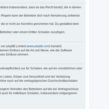
erklärst insbesondere, dass du das Recht besitzt, die in deinen
n Regeln kann der Betreiber dich nach Abmahnung zeitweise
er die er nicht zur Kenntnis genommen hat. Du gestattest dem
 Betreiber oder einem Dritten Schaden zuzufügen.
e von phpBB Limited (
www.phpbb.com
) handelt;
keinen Einfluss auf die Art und Weise, wie die Software
oren Einfluss nehmen.
inalpflichten) nur für Schäden, die auf ein vorsätzliches oder
von Leben, Körper und Gesundheit und der Verletzung
r Höhe nach auf die vertragstypischen Durchschnittsschäden
sigem Verhalten des Betreibers auf die bei Vertragsschluss
lt auch für mittelbare Schäden, insbesondere entgangenen