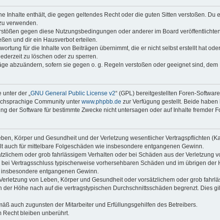
ine Inhalte enthält, die gegen geltendes Recht oder die guten Sitten verstoßen. Du 
 zu verwenden.
erstößen gegen diese Nutzungsbedingungen oder anderer im Board veröffentlichte
ßen und dir ein Hausverbot erteilen.
ortung für die Inhalte von Beiträgen übernimmt, die er nicht selbst erstellt hat od
jederzeit zu löschen oder zu sperren.
räge abzuändern, sofern sie gegen o. g. Regeln verstoßen oder geeignet sind, dem
 unter der „
GNU General Public License v2
“ (GPL) bereitgestellten Foren-Softwar
tschsprachige Community unter
www.phpbb.de
zur Verfügung gestellt. Beide haben 
g der Software für bestimmte Zwecke nicht untersagen oder auf Inhalte fremder F
ben, Körper und Gesundheit und der Verletzung wesentlicher Vertragspflichten (Kard
gilt auch für mittelbare Folgeschäden wie insbesondere entgangenen Gewinn.
ätzlichem oder grob fahrlässigem Verhalten oder bei Schäden aus der Verletzung 
 die bei Vertragsschluss typischerweise vorhersehbaren Schäden und im übrigen de
wie insbesondere entgangenen Gewinn.
erletzung von Leben, Körper und Gesundheit oder vorsätzlichem oder grob fahrläs
der Höhe nach auf die vertragstypischen Durchschnittsschäden begrenzt. Dies gi
mäß auch zugunsten der Mitarbeiter und Erfüllungsgehilfen des Betreibers.
 Recht bleiben unberührt.