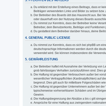
3. PFLICHTEN DES NUTZERS
Du erklärst mit der Erstellung eines Beitrags, dass er ke
Beiträgen verwendeten Links und Bilder zu setzen bzw.
Der Betreiber des Boards übt das Hausrecht aus. Bei V
oder dauerhaft von der Nutzung dieses Boards ausschlie
Du nimmst zur Kenntnis, dass der Betreiber keine Verantw
Betreiber, dein Benutzerkonto, Beiträge und Funktionen 
Du gestattest dem Betreiber darüber hinaus, deine Beit
4. GENERAL PUBLIC LICENSE
Du nimmst zur Kenntnis, dass es sich bei phpBB um eine
deutschsprachige Informationen werden durch die deu
verwendet wird. Sie können insbesondere die Verwendun
5. GEWÄHRLEISTUNG
Der Betreiber haftet mit Ausnahme der Verletzung von Le
grob fahrlässiges Verhalten zurückzuführen sind. Dies 
Die Haftung ist gegenüber Verbrauchern außer bei vors
wesentlicher Vertragspflichten (Kardinalpflichten) auf
begrenzt. Dies gilt auch für mittelbare Folgeschäden 
Die Haftung ist gegenüber Unternehmern außer bei der V
typischerweise vorhersehbaren Schäden und im Übrigen 
Gewinn.
Die Haftungsbegrenzung der Absätze a bis c gilt sinnge
Ansprüche für eine Haftung aus zwingendem nationalem