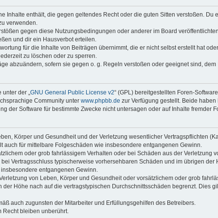
ine Inhalte enthält, die gegen geltendes Recht oder die guten Sitten verstoßen. Du 
 zu verwenden.
erstößen gegen diese Nutzungsbedingungen oder anderer im Board veröffentlichte
ßen und dir ein Hausverbot erteilen.
ortung für die Inhalte von Beiträgen übernimmt, die er nicht selbst erstellt hat od
jederzeit zu löschen oder zu sperren.
räge abzuändern, sofern sie gegen o. g. Regeln verstoßen oder geeignet sind, dem
 unter der „
GNU General Public License v2
“ (GPL) bereitgestellten Foren-Softwar
tschsprachige Community unter
www.phpbb.de
zur Verfügung gestellt. Beide haben 
g der Software für bestimmte Zwecke nicht untersagen oder auf Inhalte fremder F
ben, Körper und Gesundheit und der Verletzung wesentlicher Vertragspflichten (Kard
gilt auch für mittelbare Folgeschäden wie insbesondere entgangenen Gewinn.
ätzlichem oder grob fahrlässigem Verhalten oder bei Schäden aus der Verletzung 
 die bei Vertragsschluss typischerweise vorhersehbaren Schäden und im übrigen de
wie insbesondere entgangenen Gewinn.
erletzung von Leben, Körper und Gesundheit oder vorsätzlichem oder grob fahrläs
der Höhe nach auf die vertragstypischen Durchschnittsschäden begrenzt. Dies gi
mäß auch zugunsten der Mitarbeiter und Erfüllungsgehilfen des Betreibers.
 Recht bleiben unberührt.