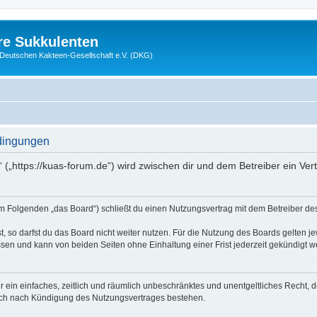
re Sukkulenten
r Deutschen Kakteen-Gesellschaft e.V. (DKG)
dingungen
 („https://kuas-forum.de“) wird zwischen dir und dem Betreiber ein Ve
m Folgenden „das Board“) schließt du einen Nutzungsvertrag mit dem Betreiber des 
 so darfst du das Board nicht weiter nutzen. Für die Nutzung des Boards gelten jew
sen und kann von beiden Seiten ohne Einhaltung einer Frist jederzeit gekündigt w
ber ein einfaches, zeitlich und räumlich unbeschränktes und unentgeltliches Recht
auch nach Kündigung des Nutzungsvertrages bestehen.