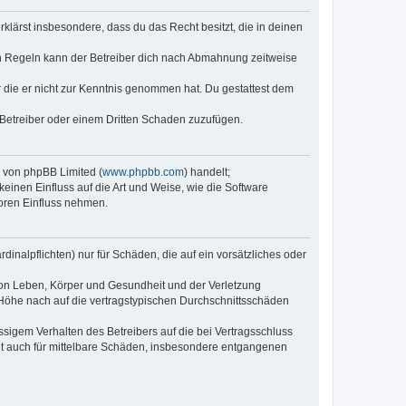
erklärst insbesondere, dass du das Recht besitzt, die in deinen
n Regeln kann der Betreiber dich nach Abmahnung zeitweise
er die er nicht zur Kenntnis genommen hat. Du gestattest dem
 Betreiber oder einem Dritten Schaden zuzufügen.
e von phpBB Limited (
www.phpbb.com
) handelt;
keinen Einfluss auf die Art und Weise, wie die Software
oren Einfluss nehmen.
inalpflichten) nur für Schäden, die auf ein vorsätzliches oder
von Leben, Körper und Gesundheit und der Verletzung
r Höhe nach auf die vertragstypischen Durchschnittsschäden
sigem Verhalten des Betreibers auf die bei Vertragsschluss
lt auch für mittelbare Schäden, insbesondere entgangenen