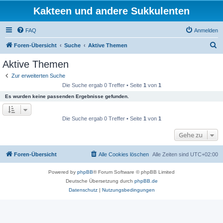
Kakteen und andere Sukkulenten
FAQ
Anmelden
S
Foren-Übersicht
Suche
Aktive Themen
u
Aktive Themen
c
Zur erweiterten Suche
h
Die Suche ergab 0 Treffer • Seite
1
von
1
e
Es wurden keine passenden Ergebnisse gefunden.
Die Suche ergab 0 Treffer • Seite
1
von
1
Gehe zu
Foren-Übersicht
Alle Cookies löschen
Alle Zeiten sind
UTC+02:00
Powered by
phpBB
® Forum Software © phpBB Limited
Deutsche Übersetzung durch
phpBB.de
Datenschutz
|
Nutzungsbedingungen