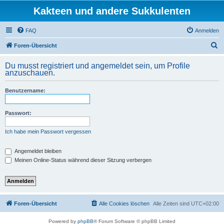
Kakteen und andere Sukkulenten
FAQ
Anmelden
S
Foren-Übersicht
u
Du musst registriert und angemeldet sein, um Profile
c
anzuschauen.
h
Benutzername:
e
Passwort:
Ich habe mein Passwort vergessen
Angemeldet bleiben
Meinen Online-Status während dieser Sitzung verbergen
Foren-Übersicht
Alle Cookies löschen
Alle Zeiten sind
UTC+02:00
Powered by
phpBB
® Forum Software © phpBB Limited