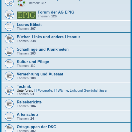
Themen:
587
Forum der AG EPIG
Themen:
126
Leeres Etikett
Themen:
307
Bücher, Links und andere Literatur
Themen:
238
Schädlinge und Krankheiten
Themen:
103
Kultur und Pflege
Themen:
110
Vermehrung und Aussaat
Themen:
100
Technik
Unterforen:
Fotografie
,
Wärme, Licht und Gewächshäuser
Themen:
53
Reiseberichte
Themen:
104
Artenschutz
Themen:
24
Ortsgruppen der DKG
Themen:
402