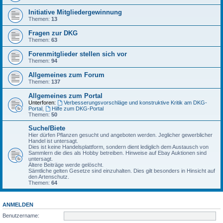
Initiative Mitgliedergewinnung
Themen:
13
Fragen zur DKG
Themen:
63
Forenmitglieder stellen sich vor
Themen:
94
Allgemeines zum Forum
Themen:
137
Allgemeines zum Portal
Unterforen:
Verbesserungsvorschläge und konstruktive Kritik am DKG-
Portal
,
Hilfe zum DKG-Portal
Themen:
50
Suche/Biete
Hier dürfen Pflanzen gesucht und angeboten werden. Jeglicher gewerblicher
Handel ist untersagt.
Dies ist keine Handelsplattform, sondern dient lediglich dem Austausch von
Sammlern die dies als Hobby betreiben. Hinweise auf Ebay Auktionen sind
untersagt.
Ältere Beiträge werde gelöscht.
Sämtliche gelten Gesetze sind einzuhalten. Dies gilt besonders in Hinsicht auf
den Artenschutz.
Themen:
64
ANMELDEN
Benutzername: