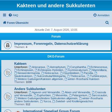
Kakteen und andere Sukkulenten
FAQ
Anmelden
S
Foren-Übersicht
u
Aktuelle Zeit: 7. August 2026, 10:05
c
Forum
h
Impressum, Forenregeln, Datenschutzerklärung
e
Themen:
4
DKG-Forum
Kakteen
Unterforen:
Ariocarpus
,
Astrophytum
,
Coryphantha
,
Echinocereus
,
Echinopseen
,
Echinopsis-Hybriden
,
Gymnocalycium
,
Mammillaria
,
Neowerdermannia
,
Notocactus
,
Opuntioideen
,
Parodia
,
Säulenkakteen
,
Sulcorebutia/Weingartia
,
Thelocactus
,
Turbinicarpus
,
Weitere Gattungen/Kakteen allgemein
,
winter-/frostharte Kakteen
Themen:
1030
Andere Sukkulenten
Unterforen:
Agaven und Verwandte
,
Aloen und Verwandte
,
Crassula
und Verwandte
,
Euphorbien
,
Mesembs
,
Pelargonium
,
Sarcocaulon
,
Weitere Gattungen/Andere Sukkulenten allgemein
,
winter-/frostharte
andere Sukkulenten
,
Yucca
,
Zwiebel- und Knollengewächse
Themen:
512
International Stapeliad Group Forum