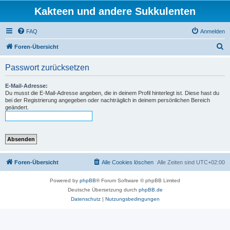
Kakteen und andere Sukkulenten
FAQ
Anmelden
S
Foren-Übersicht
u
Passwort zurücksetzen
c
h
E-Mail-Adresse:
Du musst die E-Mail-Adresse angeben, die in deinem Profil hinterlegt ist. Diese hast du
e
bei der Registrierung angegeben oder nachträglich in deinem persönlichen Bereich
geändert.
Foren-Übersicht
Alle Cookies löschen
Alle Zeiten sind
UTC+02:00
Powered by
phpBB
® Forum Software © phpBB Limited
Deutsche Übersetzung durch
phpBB.de
Datenschutz
|
Nutzungsbedingungen